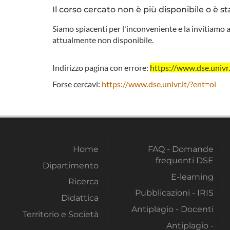
Il corso cercato non è più disponibile o è st
Siamo spiacenti per l'inconveniente e la invitiamo a
attualmente non disponibile.
Indirizzo pagina con errore:
https://www.dse.uni
Forse cercavi:
https://www.dse.univr.it/?ent=oi
Home
FAQ - Domande
frequenti DSE
Dipartimento
E-learning
Ricerca
Pubblicazioni - IRIS
Didattica
Antiplagio - Docenti
Territorio e Società
Antiplagio -