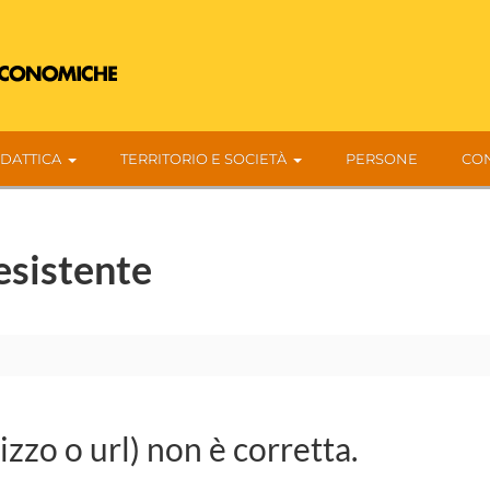
IDATTICA
TERRITORIO E SOCIETÀ
PERSONE
CON
esistente
rizzo o url) non è corretta.