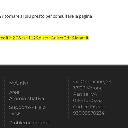
a ritornare al più presto per consultare la pagina
editi=2.0&cs=112&discr=&discrCd=&lang=it
via Cantarane, 24
MyUnivr
37129 Verona
Area
Partita IVA
Amministrativa
01541040232
Codice Fiscale
Supporto - Help
93009870234
Desk
Problemi Impianti