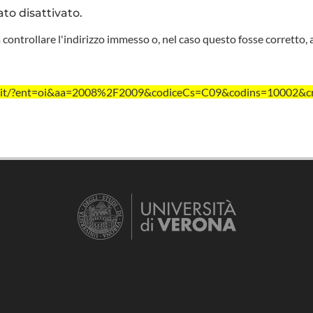
ato disattivato.
 controllare l'indirizzo immesso o, nel caso questo fosse corretto, 
vr.it/?ent=oi&aa=2008%2F2009&codiceCs=C09&codins=10002&cr