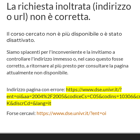
La richiesta inoltrata (indirizzo
o url) non è corretta.
Il corso cercato non è più disponibile o è stato
disattivato.
Siamo spiacenti per l'inconveniente e la invitiamo a
controllare l'indirizzo immesso o, nel caso questo fosse
corretto, a ritornare al più presto per consultare la pagina
attualmente non disponibile.
Indirizzo pagina con errore:
https://www.dse.univr.it/?
ent=oi&aa=2004%2F2005&codiceCs=C05&codins=10306&cre
K&discrCd=&lang=it
Forse cercavi:
https://www.dse.univr.it/?ent=oi