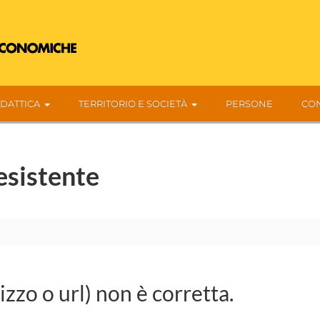
IDATTICA
TERRITORIO E SOCIETÀ
PERSONE
CON
esistente
rizzo o url) non è corretta.