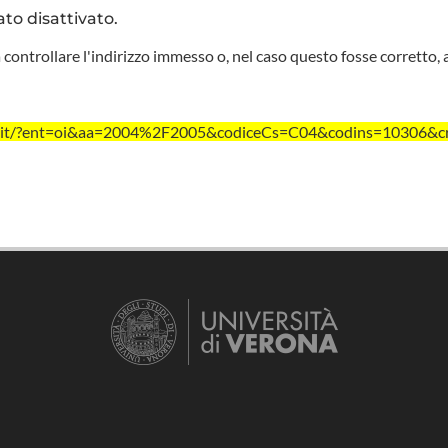
ato disattivato.
 controllare l'indirizzo immesso o, nel caso questo fosse corretto, 
vr.it/?ent=oi&aa=2004%2F2005&codiceCs=C04&codins=10306&c