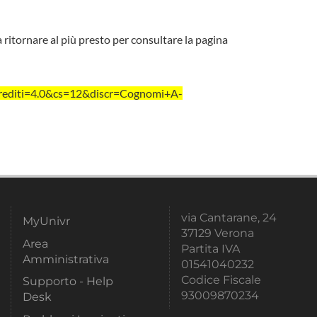
a ritornare al più presto per consultare la pagina
rediti=4.0&cs=12&discr=Cognomi+A-
via Cantarane, 24
MyUnivr
37129 Verona
Area
Partita IVA
Amministrativa
01541040232
Codice Fiscale
Supporto - Help
93009870234
Desk