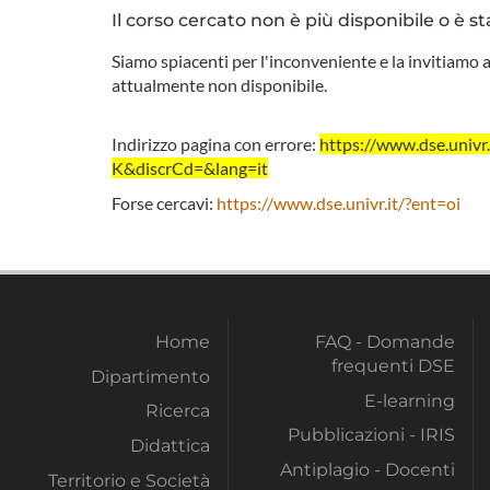
Il corso cercato non è più disponibile o è st
Siamo spiacenti per l'inconveniente e la invitiamo a
attualmente non disponibile.
Indirizzo pagina con errore:
https://www.dse.uni
K&discrCd=&lang=it
Forse cercavi:
https://www.dse.univr.it/?ent=oi
Home
FAQ - Domande
frequenti DSE
Dipartimento
E-learning
Ricerca
Pubblicazioni - IRIS
Didattica
Antiplagio - Docenti
Territorio e Società