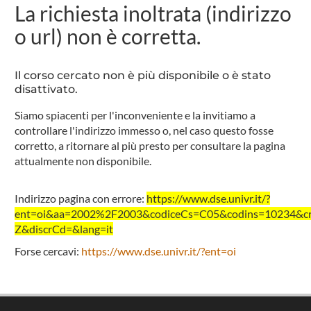
La richiesta inoltrata (indirizzo
o url) non è corretta.
Il corso cercato non è più disponibile o è stato
disattivato.
Siamo spiacenti per l'inconveniente e la invitiamo a
controllare l'indirizzo immesso o, nel caso questo fosse
corretto, a ritornare al più presto per consultare la pagina
attualmente non disponibile.
Indirizzo pagina con errore:
https://www.dse.univr.it/?
ent=oi&aa=2002%2F2003&codiceCs=C05&codins=10234&cre
Z&discrCd=&lang=it
Forse cercavi:
https://www.dse.univr.it/?ent=oi