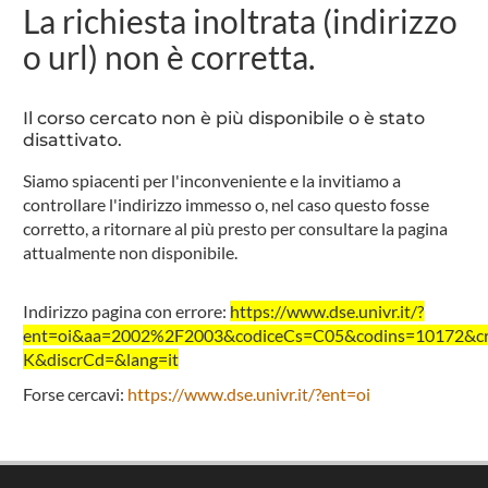
La richiesta inoltrata (indirizzo
o url) non è corretta.
Il corso cercato non è più disponibile o è stato
disattivato.
Siamo spiacenti per l'inconveniente e la invitiamo a
controllare l'indirizzo immesso o, nel caso questo fosse
corretto, a ritornare al più presto per consultare la pagina
attualmente non disponibile.
Indirizzo pagina con errore:
https://www.dse.univr.it/?
ent=oi&aa=2002%2F2003&codiceCs=C05&codins=10172&cre
K&discrCd=&lang=it
Forse cercavi:
https://www.dse.univr.it/?ent=oi