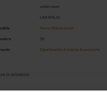
sotterraneo
LAB.SMS.10
sabile
Maria Vittoria Levati
 sedere
30
imento
Dipartimento di Scienze Economiche
HI DI INTERESSE