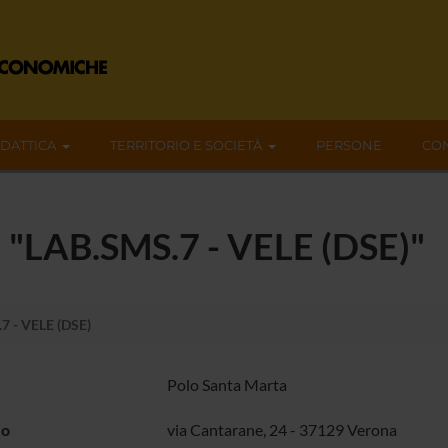
IDATTICA
TERRITORIO E SOCIETÀ
PERSONE
CON
a "LAB.SMS.7 - VELE (DSE)"
7 - VELE (DSE)
Polo Santa Marta
zo
via Cantarane, 24 - 37129 Verona