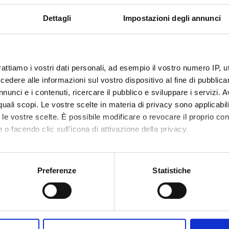
Dettagli
Impostazioni degli annunci
rattiamo i vostri dati personali, ad esempio il vostro numero IP, 
dere alle informazioni sul vostro dispositivo al fine di pubblica
nunci e i contenuti, ricercare il pubblico e sviluppare i servizi. A
r quali scopi. Le vostre scelte in materia di privacy sono applicabi
to le vostre scelte. È possibile modificare o revocare il proprio 
 o facendo clic sull'icona di attivazione della privacy.
mo anche:
oni sulla tua posizione geografica, con un'approssimazione di qu
Preferenze
Statistiche
spositivo, scansionandolo attivamente alla ricerca di caratteristich
aborati i tuoi dati personali e imposta le tue preferenze nella
s
Condividi
consenso in qualsiasi momento dalla Dichiarazione sui cookie.