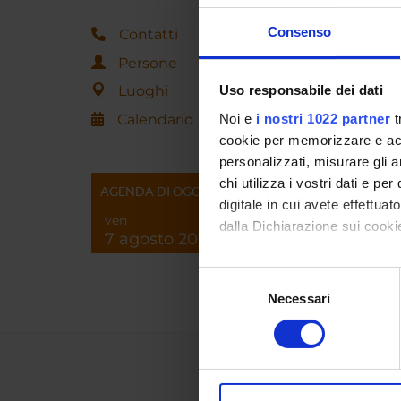
Consenso
Contatti
Persone
Luoghi
Uso responsabile dei dati
Calendario
Noi e
i nostri 1022 partner
t
cookie per memorizzare e acce
personalizzati, misurare gli an
chi utilizza i vostri dati e pe
AGENDA DI OGGI
digitale in cui avete effettua
ven
dalla Dichiarazione sui cookie
7 agosto 2026
Con il tuo consenso, vorrem
Selezione
raccogliere informazi
Necessari
del
Identificare il tuo di
consenso
digitali).
Approfondisci come vengono el
modificare o ritirare il tuo 