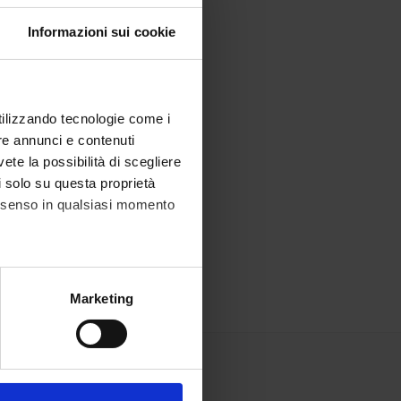
Informazioni sui cookie
utilizzando tecnologie come i
re annunci e contenuti
vete la possibilità di scegliere
li solo su questa proprietà
consenso in qualsiasi momento
alche metro,
Marketing
e specifiche (impronte
ezione dettagli
. Puoi