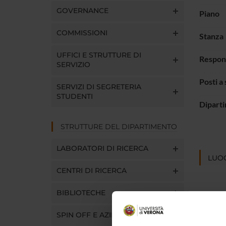
GOVERNANCE
Piano
COMMISSIONI
Stanza
UFFICI E STRUTTURE DI
Respon
SERVIZIO
Posti a
SERVIZI DI SEGRETERIA
STUDENTI
Dipart
STRUTTURE DEL DIPARTIMENTO
LABORATORI DI RICERCA
LUOG
CENTRI DI RICERCA
BIBLIOTECHE
SPIN OFF E AZIENDE