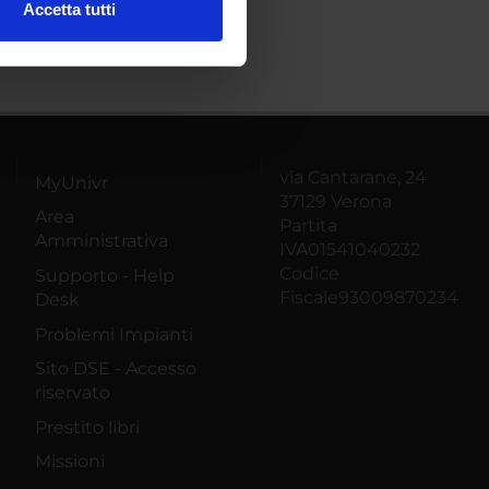
Accetta tutti
l media e per analizzare il
ostri partner che si occupano
azioni che hai fornito loro o
via Cantarane, 24
MyUnivr
37129 Verona
Area
Partita
Amministrativa
IVA01541040232
Codice
Supporto - Help
Fiscale93009870234
Desk
Problemi Impianti
Sito DSE - Accesso
riservato
Prestito libri
Missioni