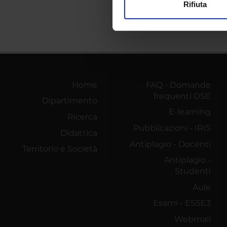
Rifiuta
Utilizziamo i cookie per perso
nostro traffico. Condividiamo 
di analisi dei dati web, pubbl
che hanno raccolto dal tuo uti
Home
FAQ - Domande
frequenti DSE
Dipartimento
E-learning
Ricerca
Pubblicazioni - IRIS
Didattica
Antiplagio - Docenti
Territorio e Società
Antiplagio -
Studenti
Aule
Esami - ESSE3
Webmail