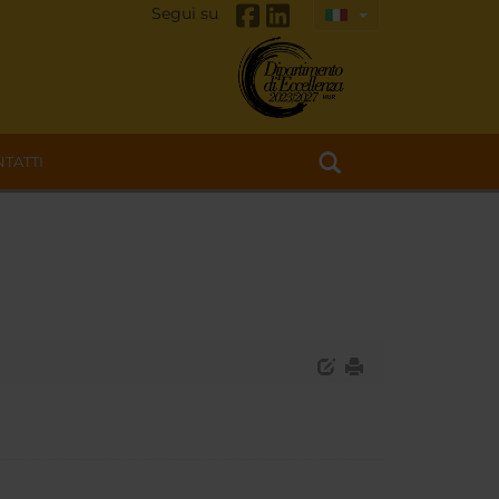
Segui su
TATTI