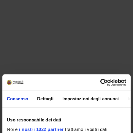
ORGANIZZAZIONE
Consenso
Dettagli
Impostazioni degli annunci
In
GOVERNANCE
COMMISSIONI
Uso responsabile dei dati
UFFICI E STRUTTURE DI SERVIZIO
Noi e
i nostri 1022 partner
trattiamo i vostri dati