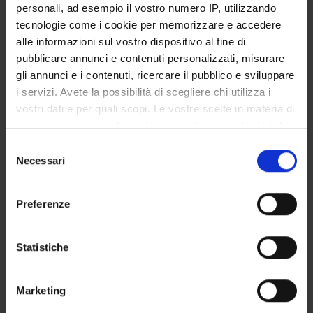
personali, ad esempio il vostro numero IP, utilizzando
SERVIZI DI SEGRETERIA STUDENTI
tecnologie come i cookie per memorizzare e accedere
alle informazioni sul vostro dispositivo al fine di
STRUTTURE DEL DIPARTIMENTO
pubblicare annunci e contenuti personalizzati, misurare
gli annunci e i contenuti, ricercare il pubblico e sviluppare
LABORATORI DI RICERCA
i servizi. Avete la possibilità di scegliere chi utilizza i
vostri dati e per quali scopi. Le vostre scelte in materia di
CENTRI DI RICERCA
privacy sono applicabili solo su questa proprietà digitale
BIBLIOTECHE
in cui avete effettuato le vostre scelte. È possibile
Selezione
modificare o revocare il proprio consenso in qualsiasi
Necessari
del
SPIN OFF E AZIENDE
momento dalla Dichiarazione sui cookie o facendo clic
consenso
sull'icona di attivazione della privacy.
Preferenze
Contatti
Con il tuo consenso, vorremmo anche:
Persone
raccogliere informazioni sulla tua posizione
Statistiche
Luoghi
geografica, con un'approssimazione di qualche
Calendario
metro,
Marketing
Identificare il tuo dispositivo, scansionandolo
attivamente alla ricerca di caratteristiche specifiche