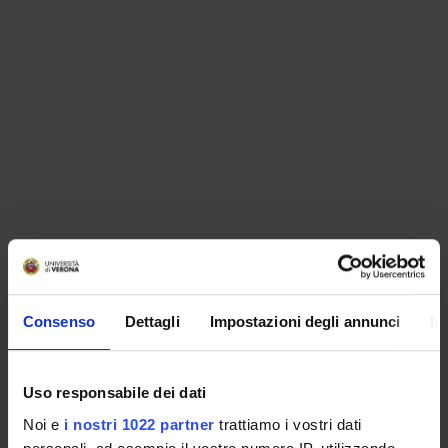
ORGANIZZAZIONE
Consenso
Dettagli
Impostazioni degli annunci
In
GOVERNANCE
COMMISSIONI
Uso responsabile dei dati
Noi e
i nostri 1022 partner
trattiamo i vostri dati
UFFICI E STRUTTURE DI SERVIZIO