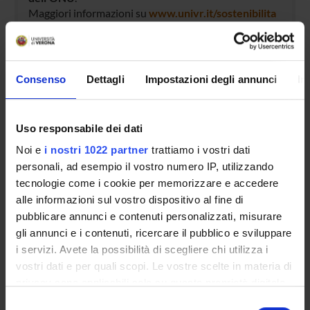
Maggiori informazioni su
www.univr.it/sostenibilita
Consenso
Dettagli
Impostazioni degli annunci
In
Uso responsabile dei dati
Noi e
i nostri 1022 partner
trattiamo i vostri dati
personali, ad esempio il vostro numero IP, utilizzando
tecnologie come i cookie per memorizzare e accedere
alle informazioni sul vostro dispositivo al fine di
ORGANIZZAZIONE
pubblicare annunci e contenuti personalizzati, misurare
gli annunci e i contenuti, ricercare il pubblico e sviluppare
GOVERNANCE
i servizi. Avete la possibilità di scegliere chi utilizza i
vostri dati e per quali scopi. Le vostre scelte in materia di
COMMISSIONI
privacy sono applicabili solo su questa proprietà digitale
in cui avete effettuato le vostre scelte. È possibile
UFFICI E STRUTTURE DI SERVIZIO
Selezione