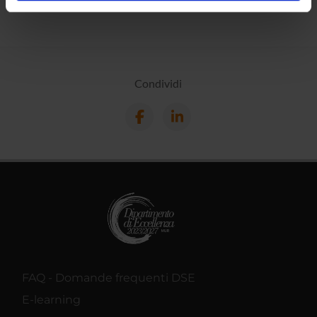
analizzare il nostro traffico. Condividiamo inoltre
informazioni sul modo in cui utilizzi il nostro sito con i
nostri partner che si occupano di analisi dei dati web,
pubblicità e social media, i quali potrebbero combinarle
con altre informazioni che hai fornito loro o che hanno
Condividi
raccolto dal tuo utilizzo dei loro servizi.
FAQ - Domande frequenti DSE
E-learning