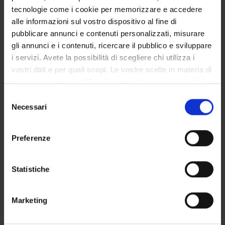
tecnologie come i cookie per memorizzare e accedere
STRUTTURE DEL DIPARTIMENTO
alle informazioni sul vostro dispositivo al fine di
pubblicare annunci e contenuti personalizzati, misurare
LABORATORI DI RICERCA
gli annunci e i contenuti, ricercare il pubblico e sviluppare
i servizi. Avete la possibilità di scegliere chi utilizza i
CENTRI DI RICERCA
vostri dati e per quali scopi. Le vostre scelte in materia di
privacy sono applicabili solo su questa proprietà digitale
BIBLIOTECHE
in cui avete effettuato le vostre scelte. È possibile
Selezione
modificare o revocare il proprio consenso in qualsiasi
SPIN OFF E AZIENDE
Necessari
del
momento dalla Dichiarazione sui cookie o facendo clic
consenso
sull'icona di attivazione della privacy.
Contatti
Preferenze
Persone
Con il tuo consenso, vorremmo anche:
Luoghi
raccogliere informazioni sulla tua posizione
Statistiche
Calendario
geografica, con un'approssimazione di qualche
metro,
Marketing
Identificare il tuo dispositivo, scansionandolo
attivamente alla ricerca di caratteristiche specifiche