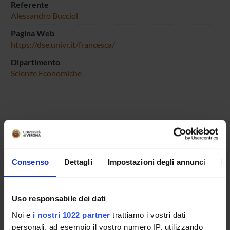
Referente
Alessandro Bucciol
Pagina Web
https://dse.univr.it/francesca/
Dipartimento
Scienze Economiche
ORGANIZZAZIONE
GOVERNANCE
Consenso
Dettagli
Impostazioni degli annunci
In
COMMISSIONI
Uso responsabile dei dati
UFFICI E STRUTTURE DI SERVIZIO
Noi e
i nostri 1022 partner
trattiamo i vostri dati
SERVIZI DI SEGRETERIA STUDENTI
personali, ad esempio il vostro numero IP, utilizzando