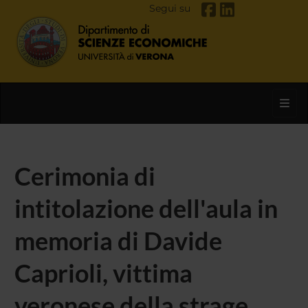
Segui su
Toggl
Cerimonia di
intitolazione dell'aula in
memoria di Davide
Caprioli, vittima
veronese della strage