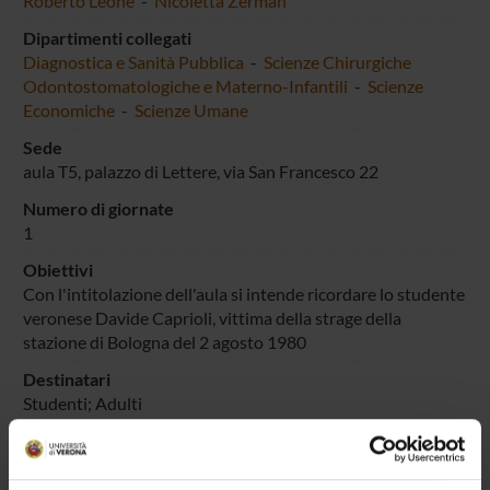
Roberto Leone
-
Nicoletta Zerman
Dipartimenti collegati
Diagnostica e Sanità Pubblica
-
Scienze Chirurgiche
Odontostomatologiche e Materno-Infantili
-
Scienze
Economiche
-
Scienze Umane
Sede
aula T5, palazzo di Lettere, via San Francesco 22
Numero di giornate
1
Obiettivi
Con l'intitolazione dell'aula si intende ricordare lo studente
veronese Davide Caprioli, vittima della strage della
stazione di Bologna del 2 agosto 1980
Destinatari
Studenti; Adulti
Categoria prevalente
Organizzazione di concerti, spettacoli teatrali, rassegne
cinematografiche, eventi sportivi, mostre, esposizioni e altri