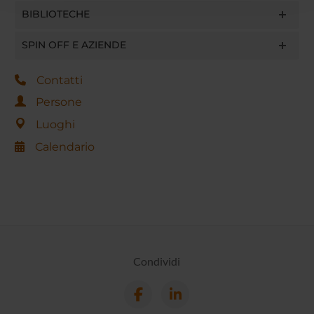
BIBLIOTECHE
raccolto dal tuo utilizzo dei loro servizi.
SPIN OFF E AZIENDE
Contatti
Persone
Luoghi
Calendario
Condividi