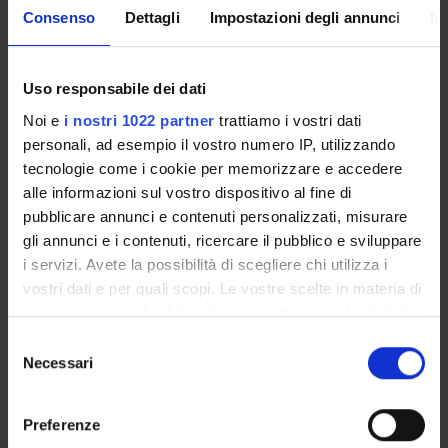
Consenso
Dettagli
Impostazioni degli annunci
In
eventi di pubblica utilità aperti alla comunità:
Organizzazione di concerti, spettacoli teatrali, rassegne
cinematografiche, eventi sportivi, mostre, esposizioni e altri
eventi di pubblica utilità aperti alla comunità
Uso responsabile dei dati
Noi e
i nostri 1022 partner
trattiamo i vostri dati
personali, ad esempio il vostro numero IP, utilizzando
Sustainable Development Goals - SDGs
tecnologie come i cookie per memorizzare e accedere
alle informazioni sul vostro dispositivo al fine di
Questa iniziativa contribuisce al perseguimento degli
pubblicare annunci e contenuti personalizzati, misurare
Obiettivi di Sviluppo Sostenibile dell'Agenda 2030
gli annunci e i contenuti, ricercare il pubblico e sviluppare
dell'ONU
.
i servizi. Avete la possibilità di scegliere chi utilizza i
Maggiori informazioni su
www.univr.it/sostenibilita
vostri dati e per quali scopi. Le vostre scelte in materia di
privacy sono applicabili solo su questa proprietà digitale
in cui avete effettuato le vostre scelte. È possibile
Selezione
modificare o revocare il proprio consenso in qualsiasi
Necessari
del
momento dalla Dichiarazione sui cookie o facendo clic
consenso
sull'icona di attivazione della privacy.
Preferenze