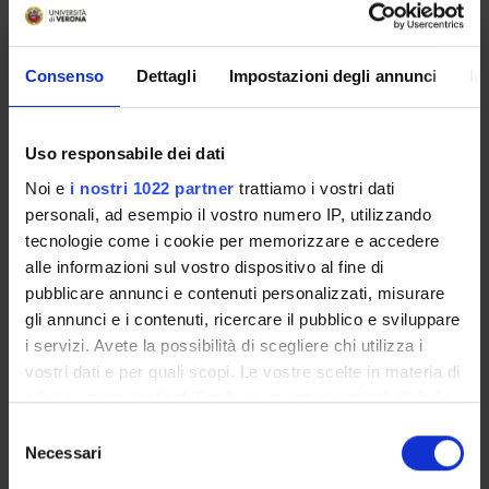
Referente
Diego Lubian
Consenso
Dettagli
Impostazioni degli annunci
In
Dipartimento
Scienze Economiche
Uso responsabile dei dati
Noi e
i nostri 1022 partner
trattiamo i vostri dati
personali, ad esempio il vostro numero IP, utilizzando
ORGANIZZAZIONE
tecnologie come i cookie per memorizzare e accedere
alle informazioni sul vostro dispositivo al fine di
GOVERNANCE
pubblicare annunci e contenuti personalizzati, misurare
gli annunci e i contenuti, ricercare il pubblico e sviluppare
COMMISSIONI
i servizi. Avete la possibilità di scegliere chi utilizza i
vostri dati e per quali scopi. Le vostre scelte in materia di
UFFICI E STRUTTURE DI SERVIZIO
privacy sono applicabili solo su questa proprietà digitale
in cui avete effettuato le vostre scelte. È possibile
SERVIZI DI SEGRETERIA STUDENTI
Selezione
modificare o revocare il proprio consenso in qualsiasi
Necessari
del
momento dalla Dichiarazione sui cookie o facendo clic
STRUTTURE DEL DIPARTIMENTO
consenso