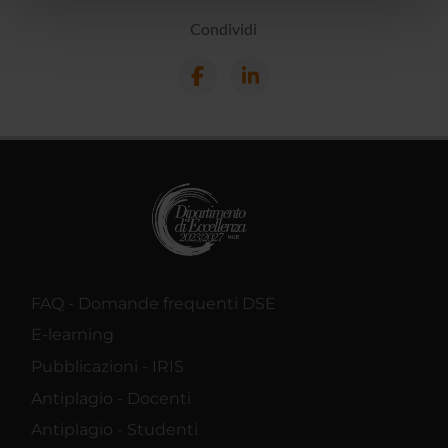
nostri partner che si occupano di analisi dei dati web,
Condividi
pubblicità e social media, i quali potrebbero combinarle
con altre informazioni che hai fornito loro o che hanno
raccolto dal tuo utilizzo dei loro servizi.
FAQ - Domande frequenti DSE
E-learning
Pubblicazioni - IRIS
Antiplagio - Docenti
Antiplagio - Studenti