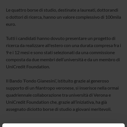
Le quattro borse di studio, destinate a laureati, dottorandi
o dottori di ricerca, hanno un valore complessivo di 100mila
euro.
Tutti i candidati hanno dovuto presentare un progetto di
ricerca da realizzare all'estero con una durata compresa fra i
9 e i 12 mesi e sono stati selezionati da una commissione
composta da due membri dell’università e da un membro di
UniCredit Foundation.
Il Bando ‘Fondo Gianesini’, istituito grazie al generoso
supporto di un filantropo veronese, si inserisce nella ormai
quadriennale collaborazione tra università di Verona e
UniCredit Foundation che, grazie all’iniziativa, ha già
assegnato diciotto borse di studio a giovani meritevoli.