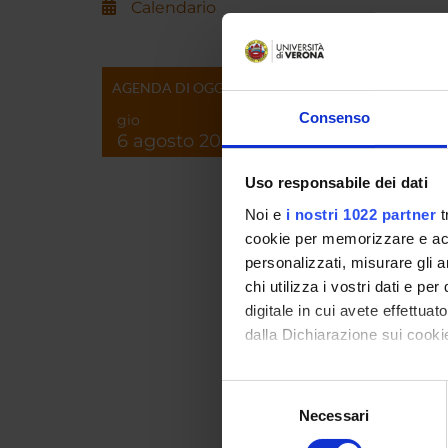
Calendario
Luca Di 
AGENDA DI OGGI
Zsuzsan
Consenso
gio
6 agosto 2026
Frances
Uso responsabile dei dati
Noi e
i nostri 1022 partner
t
Sara Mig
cookie per memorizzare e acce
personalizzati, misurare gli an
Roberto
chi utilizza i vostri dati e pe
digitale in cui avete effettua
dalla Dichiarazione sui cookie
Davide 
Con il tuo consenso, vorrem
Selezione
Peter Mi
raccogliere informazi
Necessari
del
Identificare il tuo di
consenso