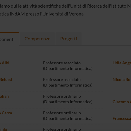
amo qui le attività scientifiche dell'Unità di Ricerca dell'Istituto N
ica INdAM presso l'Università di Verona
Competenze
Progetti
onenti
 Albi
Professore associato
Lidia Ange
(Dipartimento Informatica)
Belussi
Professore associato
Nicola Bo
(Dipartimento Informatica)
liari
Professore ordinario
(Dipartimento Informatica)
Giacomo 
 Carra
Professore ordinario
(Dipartimento Informatica)
Francesca
ombi
Professore ordinario