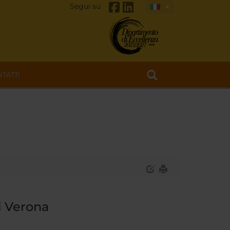
Segui su
TATTI
i Verona