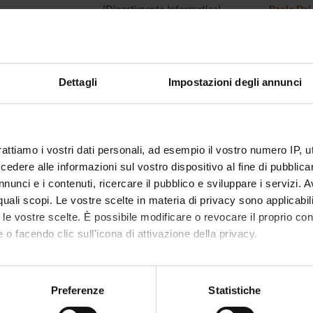
(Dipartimento Informatica)
Paolo Dai
Persio
Professore associato
(Dipartimento Informatica)
Rosalba G
na Liptak
Professore associato
Dettagli
Impostazioni degli annunci
(Dipartimento Informatica)
Cecilia M
ca Mantese
Professore associato
Antonio 
(Dipartimento Informatica)
rattiamo i vostri dati personali, ad esempio il vostro numero IP, 
liorini
Professore associato
Giandome
dere alle informazioni sul vostro dispositivo al fine di pubblica
(Dipartimento Informatica)
nunci e i contenuti, ricercare il pubblico e sviluppare i servizi. A
 Posenato
Professore associato
Graziano 
r quali scopi. Le vostre scelte in materia di privacy sono applicabi
(Dipartimento Informatica)
to le vostre scelte. È possibile modificare o revocare il proprio 
 o facendo clic sull'icona di attivazione della privacy.
Quaglia
Professore associato
(Dipartimento Informatica)
Nicola Sa
mo anche:
chael Schuster
Professore ordinario
oni sulla tua posizione geografica, con un'approssimazione di qu
(Dipartimento Informatica)
Tiziano Vi
Preferenze
Statistiche
spositivo, scansionandolo attivamente alla ricerca di caratteristich