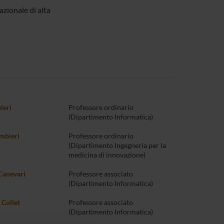
azionale di alta
leri
Professore ordinario
(Dipartimento Informatica)
mbieri
Professore ordinario
(Dipartimento Ingegneria per la
medicina di innovazione)
Canevari
Professore associato
(Dipartimento Informatica)
 Collet
Professore associato
(Dipartimento Informatica)