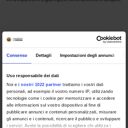
SCHEDA DEL CORSO
Tipo di corso
Corsi di laurea magistrale
Consenso
Dettagli
Impostazioni degli annunci
In
Durata
2 anni
Uso responsabile dei dati
Classe di appartenenza
LM-56 - Classe delle lauree magistrali in scienze
Noi e
i nostri 1022 partner
trattiamo i vostri dati
dell'economia
personali, ad esempio il vostro numero IP, utilizzando
tecnologie come i cookie per memorizzare e accedere
Organo di controllo
alle informazioni sul vostro dispositivo al fine di
Collegio didattico di Economia e Commercio (dismesso il
pubblicare annunci e contenuti personalizzati, misurare
30/09/2018)
gli annunci e i contenuti, ricercare il pubblico e sviluppare
Gestione didattica e studenti
i servizi. Avete la possibilità di scegliere chi utilizza i