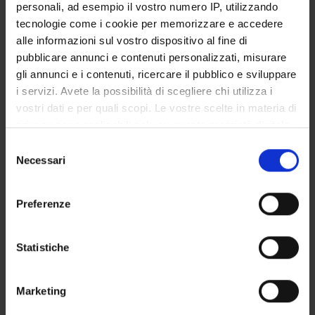
personali, ad esempio il vostro numero IP, utilizzando
Dipartimenti associati
tecnologie come i cookie per memorizzare e accedere
Management
alle informazioni sul vostro dispositivo al fine di
pubblicare annunci e contenuti personalizzati, misurare
Macro area
gli annunci e i contenuti, ricercare il pubblico e sviluppare
Scienze Giuridiche ed Economiche
i servizi. Avete la possibilità di scegliere chi utilizza i
Area disciplinare
vostri dati e per quali scopi. Le vostre scelte in materia di
Economica
privacy sono applicabili solo su questa proprietà digitale
in cui avete effettuato le vostre scelte. È possibile
Selezione
modificare o revocare il proprio consenso in qualsiasi
Necessari
del
momento dalla Dichiarazione sui cookie o facendo clic
consenso
sull'icona di attivazione della privacy.
Come iscriversi
Preferenze
Insegnamenti
Con il tuo consenso, vorremmo anche:
Calendario didattico
raccogliere informazioni sulla tua posizione
Statistiche
Piani didattici
geografica, con un'approssimazione di qualche
Orario lezioni
metro,
Calendario esami
Marketing
Identificare il tuo dispositivo, scansionandolo
Bacheca avvisi
attivamente alla ricerca di caratteristiche specifiche