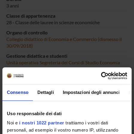
3 anni
Classe di appartenenza
28 - Classe delle lauree in scienze economiche
Organo di controllo
Collegio didattico di Economia e Commercio (dismesso il
30/09/2018)
Gestione didattica e studenti
Unità operativa Segreteria dei Corsi di Studio Economia
Sede
VERONA
Dipartimento di riferimento
Consenso
Dettagli
Impostazioni degli annunci
In
Scienze Economiche
Dipartimenti associati
Management
Scienze Giuridiche
Uso responsabile dei dati
Macro area
Noi e
i nostri 1022 partner
trattiamo i vostri dati
Scienze Giuridiche ed Economiche
personali, ad esempio il vostro numero IP, utilizzando