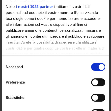
Calendario esami
Noi e
i nostri 1022 partner
trattiamo i vostri dati
Bacheca avvisi
personali, ad esempio il vostro numero IP, utilizzando
Proposte tesi e stage
tecnologie come i cookie per memorizzare e accedere
Organi collegiali e di governo
alle informazioni sul vostro dispositivo al fine di
Docenti
pubblicare annunci e contenuti personalizzati, misurare
Documenti
gli annunci e i contenuti, ricercare il pubblico e sviluppare
i servizi. Avete la possibilità di scegliere chi utilizza i
vostri dati e per quali scopi. Le vostre scelte in materia di
OFFERTA FORMATIVA
privacy sono applicabili solo su questa proprietà digitale
CORSI DI STUDIO
in cui avete effettuato le vostre scelte. È possibile
Selezione
modificare o revocare il proprio consenso in qualsiasi
Necessari
del
DOTTORATI, MASTER E FORMAZIONE SUPERIORE
momento dalla Dichiarazione sui cookie o facendo clic
consenso
sull'icona di attivazione della privacy.
Preferenze
Contatti
Con il tuo consenso, vorremmo anche:
Persone
raccogliere informazioni sulla tua posizione
Statistiche
Luoghi
geografica, con un'approssimazione di qualche
Calendario
metro,