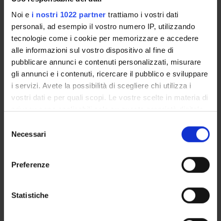
Proposte tesi e stage
Noi e
i nostri 1022 partner
trattiamo i vostri dati
Organi collegiali e di governo
personali, ad esempio il vostro numero IP, utilizzando
Docenti
tecnologie come i cookie per memorizzare e accedere
Gestione carriere
alle informazioni sul vostro dispositivo al fine di
Agevolazioni economiche
pubblicare annunci e contenuti personalizzati, misurare
Documenti
gli annunci e i contenuti, ricercare il pubblico e sviluppare
i servizi. Avete la possibilità di scegliere chi utilizza i
vostri dati e per quali scopi. Le vostre scelte in materia di
OFFERTA FORMATIVA
privacy sono applicabili solo su questa proprietà digitale
in cui avete effettuato le vostre scelte. È possibile
CORSI DI STUDIO
Selezione
modificare o revocare il proprio consenso in qualsiasi
Necessari
del
DOTTORATI, MASTER E FORMAZIONE SUPERIORE
momento dalla Dichiarazione sui cookie o facendo clic
consenso
sull'icona di attivazione della privacy.
Preferenze
Contatti
Con il tuo consenso, vorremmo anche:
Persone
raccogliere informazioni sulla tua posizione
Statistiche
Luoghi
geografica, con un'approssimazione di qualche
Calendario
metro,