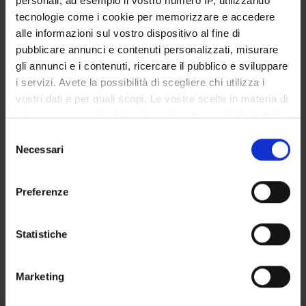
personali, ad esempio il vostro numero IP, utilizzando
Docenti
tecnologie come i cookie per memorizzare e accedere
Documenti
alle informazioni sul vostro dispositivo al fine di
pubblicare annunci e contenuti personalizzati, misurare
gli annunci e i contenuti, ricercare il pubblico e sviluppare
OFFERTA FORMATIVA
i servizi. Avete la possibilità di scegliere chi utilizza i
CORSI DI STUDIO
vostri dati e per quali scopi. Le vostre scelte in materia di
privacy sono applicabili solo su questa proprietà digitale
DOTTORATI, MASTER E FORMAZIONE SUPERIORE
in cui avete effettuato le vostre scelte. È possibile
Selezione
modificare o revocare il proprio consenso in qualsiasi
Necessari
del
Contatti
momento dalla Dichiarazione sui cookie o facendo clic
consenso
sull'icona di attivazione della privacy.
Persone
Preferenze
Luoghi
Con il tuo consenso, vorremmo anche:
Calendario
raccogliere informazioni sulla tua posizione
Statistiche
geografica, con un'approssimazione di qualche
metro,
Marketing
Identificare il tuo dispositivo, scansionandolo
attivamente alla ricerca di caratteristiche specifiche