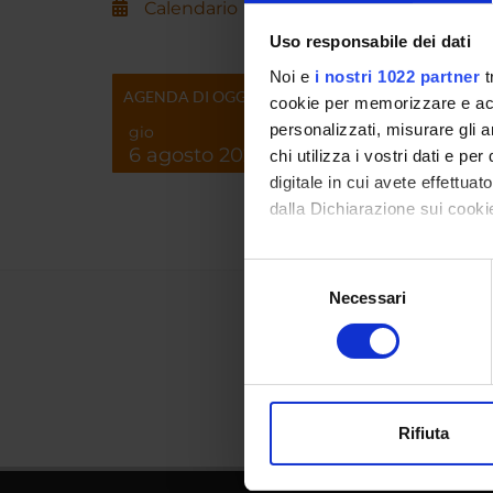
Calendario
Uso responsabile dei dati
Noi e
i nostri 1022 partner
t
AGENDA DI OGGI
cookie per memorizzare e acce
personalizzati, misurare gli an
gio
6 agosto 2026
chi utilizza i vostri dati e pe
digitale in cui avete effettua
dalla Dichiarazione sui cookie
Con il tuo consenso, vorrem
Selezione
raccogliere informazi
Necessari
del
Identificare il tuo di
consenso
digitali).
Approfondisci come vengono el
modificare o ritirare il tuo 
Rifiuta
Utilizziamo i cookie per perso
nostro traffico. Condividiamo 