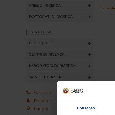
AREE DI RICERCA
Edoard
DOTTORATI DI RICERCA
STRUTTURE
BIBLIOTECHE
CENTRI DI RICERCA
LABORATORI DI RICERCA
SPIN OFF E AZIENDE
Contatti
Persone
Consenso
Luoghi