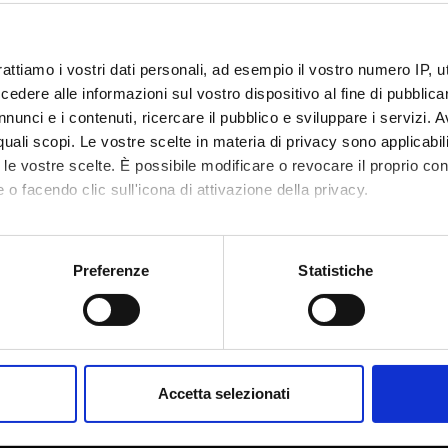
rattiamo i vostri dati personali, ad esempio il vostro numero IP, 
dere alle informazioni sul vostro dispositivo al fine di pubblica
nunci e i contenuti, ricercare il pubblico e sviluppare i servizi. A
r quali scopi. Le vostre scelte in materia di privacy sono applicabi
to le vostre scelte. È possibile modificare o revocare il proprio 
 o facendo clic sull'icona di attivazione della privacy.
mo anche:
oni sulla tua posizione geografica, con un'approssimazione di qu
Preferenze
Statistiche
spositivo, scansionandolo attivamente alla ricerca di caratteristich
Condividi
aborati i tuoi dati personali e imposta le tue preferenze nella
s
consenso in qualsiasi momento dalla Dichiarazione sui cookie.
Accetta selezionati
nalizzare contenuti ed annunci, per fornire funzionalità dei socia
inoltre informazioni sul modo in cui utilizzi il nostro sito con i n