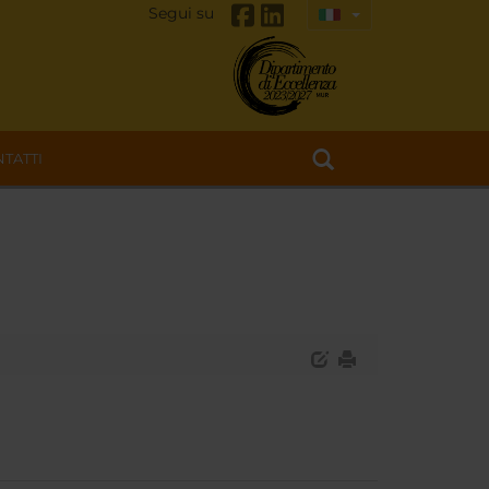
Segui su
TATTI