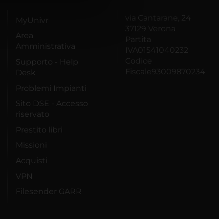
azioni che hai fornito loro o
via Cantarane, 24
MyUnivr
37129 Verona
Area
Partita
Amministrativa
IVA01541040232
Codice
Supporto - Help
Fiscale93009870234
Desk
Problemi Impianti
Sito DSE - Accesso
riservato
Prestito libri
Missioni
Acquisti
VPN
Filesender GARR