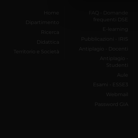
di analisi dei dati web, pubbl
che hanno raccolto dal tuo uti
Home
FAQ - Domande
frequenti DSE
Dipartimento
E-learning
Ricerca
Pubblicazioni - IRIS
Didattica
Antiplagio - Docenti
Territorio e Società
Antiplagio -
Studenti
Aule
Esami - ESSE3
Webmail
Password GIA