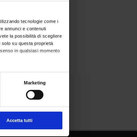
utilizzando tecnologie come i
re annunci e contenuti
vete la possibilità di scegliere
li solo su questa proprietà
consenso in qualsiasi momento
alche metro,
Marketing
e specifiche (impronte
ezione dettagli
. Puoi
Accetta tutti
l media e per analizzare il
ostri partner che si occupano