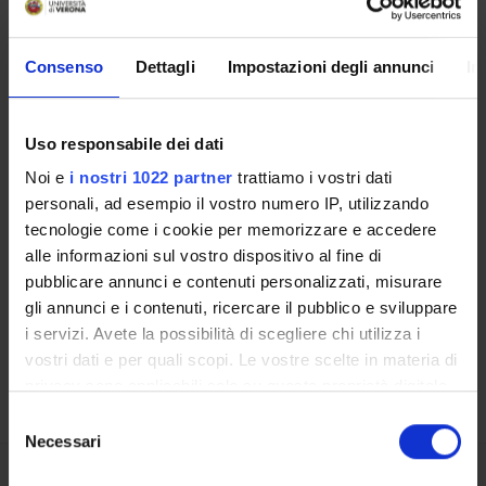
BIBLIOTECHE
Consenso
Dettagli
Impostazioni degli annunci
In
CENTRI DI RICERCA
LABORATORI DI RICERCA
Uso responsabile dei dati
SPIN OFF E AZIENDE
Noi e
i nostri 1022 partner
trattiamo i vostri dati
personali, ad esempio il vostro numero IP, utilizzando
Contatti
tecnologie come i cookie per memorizzare e accedere
Persone
alle informazioni sul vostro dispositivo al fine di
pubblicare annunci e contenuti personalizzati, misurare
Luoghi
gli annunci e i contenuti, ricercare il pubblico e sviluppare
Calendario
i servizi. Avete la possibilità di scegliere chi utilizza i
vostri dati e per quali scopi. Le vostre scelte in materia di
privacy sono applicabili solo su questa proprietà digitale
in cui avete effettuato le vostre scelte. È possibile
Selezione
modificare o revocare il proprio consenso in qualsiasi
Necessari
del
momento dalla Dichiarazione sui cookie o facendo clic
consenso