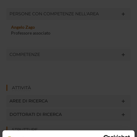
PERSONE CON COMPETENZE NELL'AREA
Angelo Zago
Professore associato
COMPETENZE
ATTIVITÀ
AREE DI RICERCA
DOTTORATI DI RICERCA
STRUTTURE