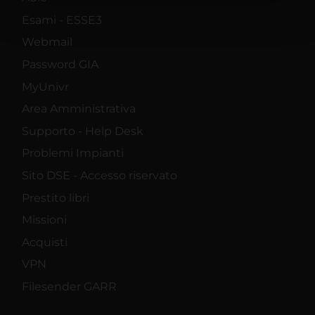
pubblicità e social media, i quali potrebbero combinarle
Esami - ESSE3
con altre informazioni che hai fornito loro o che hanno
Webmail
raccolto dal tuo utilizzo dei loro servizi.
Password GIA
MyUnivr
Area Amministrativa
Supporto - Help Desk
Problemi Impianti
Sito DSE - Accesso riservato
Prestito libri
Missioni
Acquisti
VPN
Filesender GARR