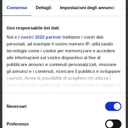
Consenso
Dettagli
Impostazioni degli annunci
In
LABORATORI DI RICERCA
SPIN OFF E AZIENDE
Uso responsabile dei dati
Noi e
i nostri 1022 partner
trattiamo i vostri dati
Contatti
personali, ad esempio il vostro numero IP, utilizzando
Persone
tecnologie come i cookie per memorizzare e accedere
Luoghi
alle informazioni sul vostro dispositivo al fine di
pubblicare annunci e contenuti personalizzati, misurare
Calendario
gli annunci e i contenuti, ricercare il pubblico e sviluppare
i servizi. Avete la possibilità di scegliere chi utilizza i
vostri dati e per quali scopi. Le vostre scelte in materia di
privacy sono applicabili solo su questa proprietà digitale
in cui avete effettuato le vostre scelte. È possibile
Selezione
modificare o revocare il proprio consenso in qualsiasi
Necessari
del
Condividi
momento dalla Dichiarazione sui cookie o facendo clic
consenso
sull'icona di attivazione della privacy.
Preferenze