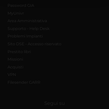
con altre informazioni che hai fornito loro o che hanno
Password GIA
raccolto dal tuo utilizzo dei loro servizi.
MyUnivr
Area Amministrativa
Supporto - Help Desk
Problemi Impianti
Sito DSE - Accesso riservato
Prestito libri
Missioni
Acquisti
VPN
Filesender GARR
Segui su