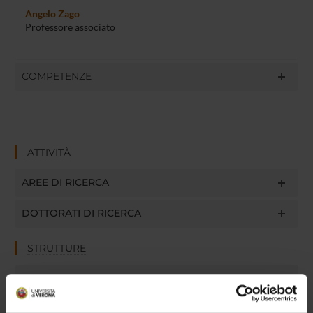
Angelo Zago
Professore associato
COMPETENZE
ATTIVITÀ
AREE DI RICERCA
DOTTORATI DI RICERCA
STRUTTURE
BIBLIOTECHE
CENTRI DI RICERCA