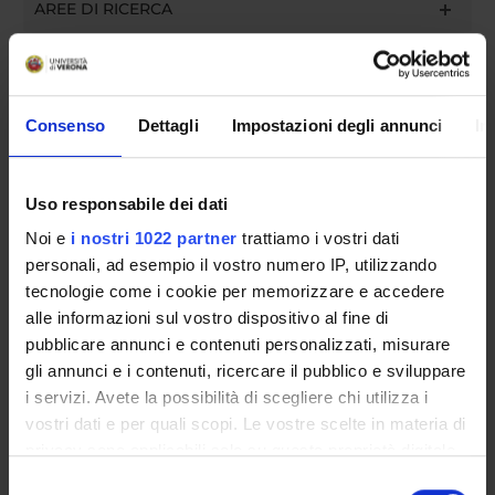
AREE DI RICERCA
DOTTORATI DI RICERCA
STRUTTURE
Consenso
Dettagli
Impostazioni degli annunci
In
BIBLIOTECHE
Uso responsabile dei dati
CENTRI DI RICERCA
Noi e
i nostri 1022 partner
trattiamo i vostri dati
LABORATORI DI RICERCA
personali, ad esempio il vostro numero IP, utilizzando
tecnologie come i cookie per memorizzare e accedere
SPIN OFF E AZIENDE
alle informazioni sul vostro dispositivo al fine di
pubblicare annunci e contenuti personalizzati, misurare
Contatti
gli annunci e i contenuti, ricercare il pubblico e sviluppare
Persone
i servizi. Avete la possibilità di scegliere chi utilizza i
vostri dati e per quali scopi. Le vostre scelte in materia di
Luoghi
privacy sono applicabili solo su questa proprietà digitale
Calendario
in cui avete effettuato le vostre scelte. È possibile
Selezione