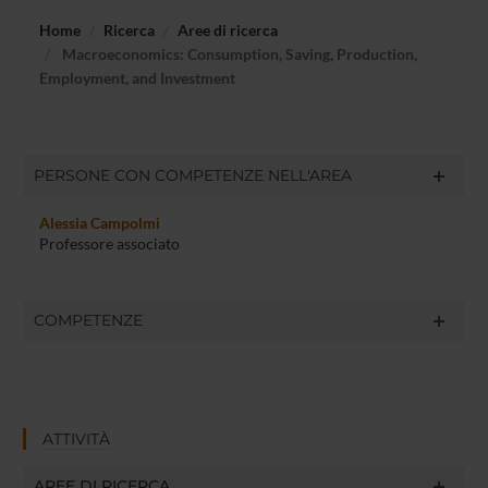
Home
Ricerca
Aree di ricerca
Macroeconomics: Consumption, Saving, Production,
Employment, and Investment
PERSONE CON COMPETENZE NELL'AREA
Alessia Campolmi
Professore associato
COMPETENZE
ATTIVITÀ
AREE DI RICERCA