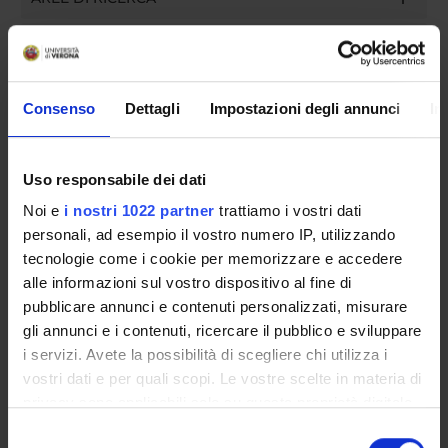
DOTTORATI DI RICERCA
STRUTTURE
Consenso
Dettagli
Impostazioni degli annunci
In
BIBLIOTECHE
CENTRI DI RICERCA
Uso responsabile dei dati
Noi e
i nostri 1022 partner
trattiamo i vostri dati
LABORATORI DI RICERCA
personali, ad esempio il vostro numero IP, utilizzando
tecnologie come i cookie per memorizzare e accedere
SPIN OFF E AZIENDE
alle informazioni sul vostro dispositivo al fine di
pubblicare annunci e contenuti personalizzati, misurare
Contatti
gli annunci e i contenuti, ricercare il pubblico e sviluppare
Persone
i servizi. Avete la possibilità di scegliere chi utilizza i
vostri dati e per quali scopi. Le vostre scelte in materia di
Luoghi
privacy sono applicabili solo su questa proprietà digitale
Calendario
in cui avete effettuato le vostre scelte. È possibile
Selezione