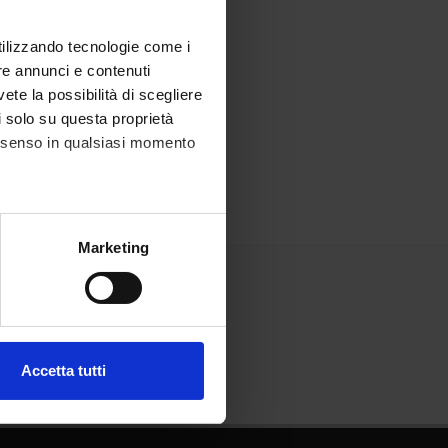
utilizzando tecnologie come i
re annunci e contenuti
vete la possibilità di scegliere
li solo su questa proprietà
consenso in qualsiasi momento
alche metro,
Marketing
e specifiche (impronte
ezione dettagli
. Puoi
Accetta tutti
l media e per analizzare il
ostri partner che si occupano
azioni che hai fornito loro o