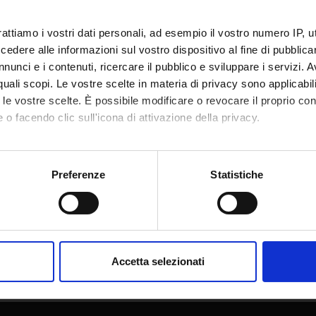
rattiamo i vostri dati personali, ad esempio il vostro numero IP, 
dere alle informazioni sul vostro dispositivo al fine di pubblica
nunci e i contenuti, ricercare il pubblico e sviluppare i servizi. A
r quali scopi. Le vostre scelte in materia di privacy sono applicabi
to le vostre scelte. È possibile modificare o revocare il proprio 
 o facendo clic sull'icona di attivazione della privacy.
mo anche:
oni sulla tua posizione geografica, con un'approssimazione di qu
Preferenze
Statistiche
spositivo, scansionandolo attivamente alla ricerca di caratteristich
Condividi
aborati i tuoi dati personali e imposta le tue preferenze nella
s
consenso in qualsiasi momento dalla Dichiarazione sui cookie.
Accetta selezionati
nalizzare contenuti ed annunci, per fornire funzionalità dei socia
inoltre informazioni sul modo in cui utilizzi il nostro sito con i n
icità e social media, i quali potrebbero combinarle con altre inform