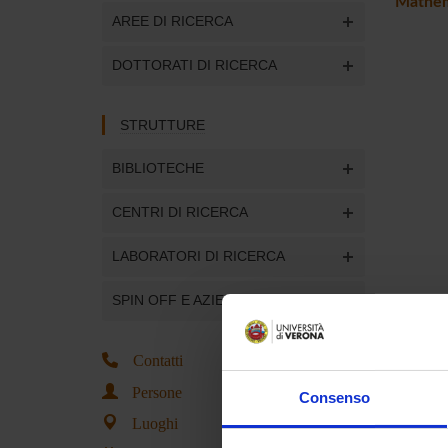
Mathem
AREE DI RICERCA
DOTTORATI DI RICERCA
STRUTTURE
BIBLIOTECHE
CENTRI DI RICERCA
LABORATORI DI RICERCA
SPIN OFF E AZIENDE
Contatti
Persone
Consenso
Luoghi