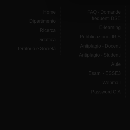
che hanno raccolto dal tuo uti
Home
FAQ - Domande
frequenti DSE
Dipartimento
E-learning
Ricerca
Pubblicazioni - IRIS
Didattica
Antiplagio - Docenti
Territorio e Società
Antiplagio - Studenti
Aule
Esami - ESSE3
Webmail
Password GIA