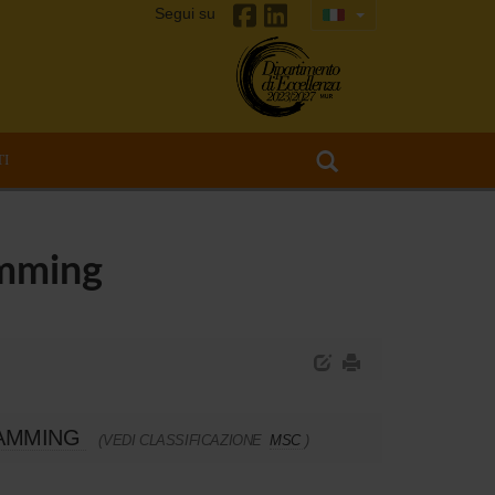
Segui su
TI
amming
RAMMING
(VEDI CLASSIFICAZIONE
MSC
)