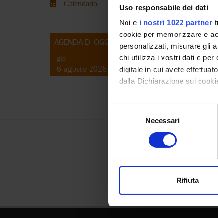
Calendario
Uso responsabile dei dati
Noi e
i nostri 1022 partner
t
cookie per memorizzare e acce
AGENDA DI OGGI
personalizzati, misurare gli an
chi utilizza i vostri dati e pe
gio
6 agosto 2026
digitale in cui avete effettua
dalla Dichiarazione sui cookie
Con il tuo consenso, vorrem
Selezione
raccogliere informazi
Necessari
del
Identificare il tuo di
consenso
digitali).
Approfondisci come vengono el
modificare o ritirare il tuo 
Rifiuta
Utilizziamo i cookie per perso
nostro traffico. Condividiamo 
di analisi dei dati web, pubbl