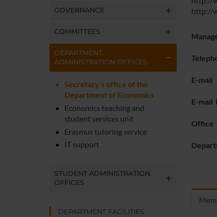
http://
GOVERNANCE
http://
COMMITTEES
Manag
DEPARTMENT
Teleph
ADMINISTRATION OFFICES
E-mail
Secretary's office of the
Department of Economics
E-mail
Economics teaching and
student services unit
Office
Erasmus tutoring service
IT support
Depart
STUDENT ADMINISTRATION
OFFICES
Mem
DEPARTMENT FACILITIES