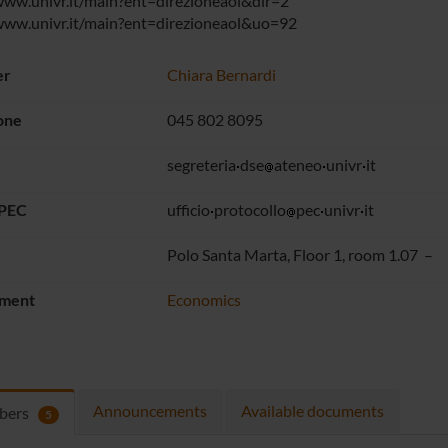
www.univr.it/main?ent=direzioneaol&dir=2
www.univr.it/main?ent=direzioneaol&uo=92
er
Chiara Bernardi
one
045 802 8095
segreteria
dse
ateneo
univr
it
 PEC
ufficio
protocollo
pec
univr
it
Polo Santa Marta, Floor 1, room 1.07 –
ment
Economics
Announcements
Available documents
bers
5