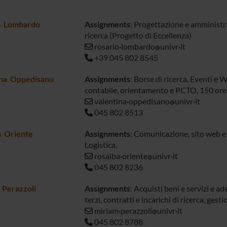
o Lombardo
Assignments
: Progettazione e amministraz
ricerca (Progetto di Eccellenza)
rosario
lombardo
univr
it
+39 045 802 8545
ina Oppedisano
Assignments
: Borse di ricerca, Eventi e
contabile, orientamento e PCTO, 150 ore
valentina
oppedisano
univr
it
045 802 8513
a Oriente
Assignments
: Comunicazione, sito web e 
Logistica.
rosalba
oriente
univr
it
045 802 8236
 Perazzoli
Assignments
: Acquisti beni e servizi e 
terzi, contratti e incarichi di ricerca, gest
miriam
perazzoli
univr
it
045 802 8788