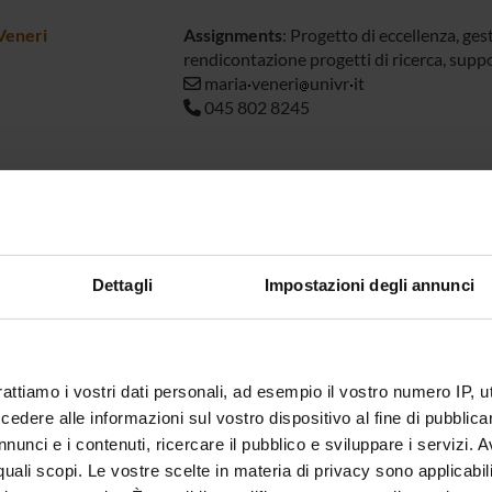
Veneri
Assignments
: Progetto di eccellenza, ges
rendicontazione progetti di ricerca, supp
maria
veneri
univr
it
045 802 8245
TOGALLERY
Dettagli
Impostazioni degli annunci
Previous
rattiamo i vostri dati personali, ad esempio il vostro numero IP, 
dere alle informazioni sul vostro dispositivo al fine di pubblica
nunci e i contenuti, ricercare il pubblico e sviluppare i servizi. A
r quali scopi. Le vostre scelte in materia di privacy sono applicabi