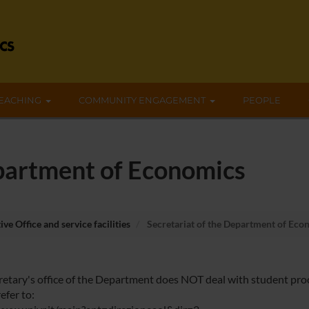
EACHING
COMMUNITY ENGAGEMENT
PEOPLE
epartment of Economics
ve Office and service facilities
Secretariat of the Department of Eco
retary's office of the Department does NOT deal with student pro
efer to: