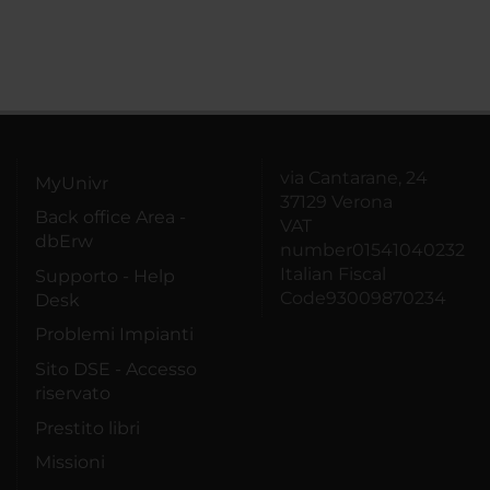
via Cantarane, 24
MyUnivr
37129 Verona
Back office Area -
VAT
dbErw
number01541040232
Italian Fiscal
Supporto - Help
Code93009870234
Desk
Problemi Impianti
Sito DSE - Accesso
riservato
Prestito libri
Missioni