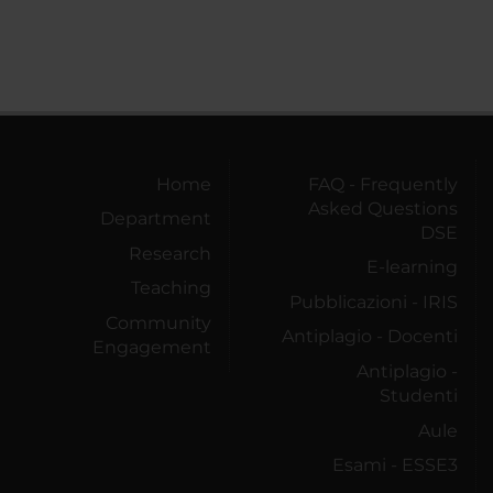
Home
FAQ - Frequently
Asked Questions
Department
DSE
Research
E-learning
Teaching
Pubblicazioni - IRIS
Community
Antiplagio - Docenti
Engagement
Antiplagio -
Studenti
Aule
Esami - ESSE3