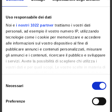
TITOLO
FORMATO (LINGUA, DIMENSIONE, DATA PUBBLICAZI
Uso responsabile dei dati
Paper
pdf (it, 212 KB, 21/06/17)
Noi e
i nostri 1022 partner
trattiamo i vostri dati
personali, ad esempio il vostro numero IP, utilizzando
tecnologie come i cookie per memorizzare e accedere
alle informazioni sul vostro dispositivo al fine di
Referente
pubblicare annunci e contenuti personalizzati, misurare
Claudio Zoli
gli annunci e i contenuti, ricercare il pubblico e sviluppare
Referente esterno
i servizi. Avete la possibilità di scegliere chi utilizza i
Data pubblicazione
vostri dati e per quali scopi. Le vostre scelte in materia di
10 marzo 2017
privacy sono applicabili solo su questa proprietà digitale
in cui avete effettuato le vostre scelte. È possibile
Selezione
modificare o revocare il proprio consenso in qualsiasi
Necessari
del
momento dalla Dichiarazione sui cookie o facendo clic
consenso
sull'icona di attivazione della privacy.
OFFERTA FORMATIVA
Preferenze
Con il tuo consenso, vorremmo anche:
CORSI DI STUDIO