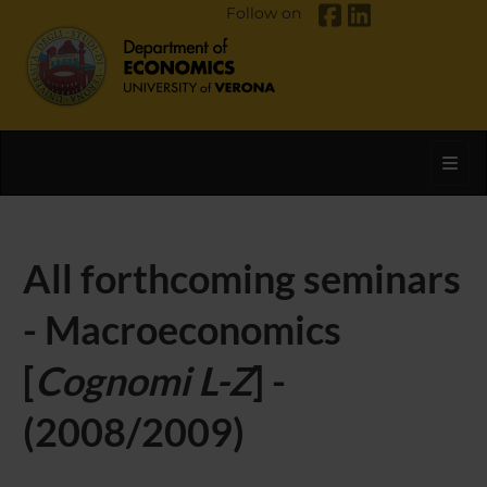
Follow on
Toggl
All forthcoming seminars
- Macroeconomics
[
Cognomi L-Z
] -
(2008/2009)