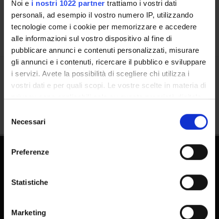
Calendar
Noi e
i nostri 1022 partner
trattiamo i vostri dati
personali, ad esempio il vostro numero IP, utilizzando
tecnologie come i cookie per memorizzare e accedere
alle informazioni sul vostro dispositivo al fine di
pubblicare annunci e contenuti personalizzati, misurare
gli annunci e i contenuti, ricercare il pubblico e sviluppare
i servizi. Avete la possibilità di scegliere chi utilizza i
Share
vostri dati e per quali scopi. Le vostre scelte in materia di
privacy sono applicabili solo su questa proprietà digitale
in cui avete effettuato le vostre scelte. È possibile
Selezione
modificare o revocare il proprio consenso in qualsiasi
Necessari
del
momento dalla Dichiarazione sui cookie o facendo clic
consenso
sull'icona di attivazione della privacy.
Preferenze
Con il tuo consenso, vorremmo anche:
raccogliere informazioni sulla tua posizione
Statistiche
geografica, con un'approssimazione di qualche
metro,
Marketing
FAQ - Frequently Asked Questions DSE
Identificare il tuo dispositivo, scansionandolo