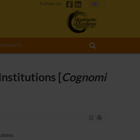
Follow on
CONTACTS
nstitutions [
Cognomi
utions.