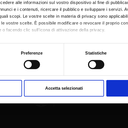
dere alle informazioni sul vostro dispositivo al fine di pubblica
nunci e i contenuti, ricercare il pubblico e sviluppare i servizi. A
r quali scopi. Le vostre scelte in materia di privacy sono applicabi
to le vostre scelte. È possibile modificare o revocare il proprio 
 o facendo clic sull'icona di attivazione della privacy.
Share
mo anche:
oni sulla tua posizione geografica, con un'approssimazione di qu
Preferenze
Statistiche
spositivo, scansionandolo attivamente alla ricerca di caratteristich
aborati i tuoi dati personali e imposta le tue preferenze nella
s
consenso in qualsiasi momento dalla Dichiarazione sui cookie.
Accetta selezionati
nalizzare contenuti ed annunci, per fornire funzionalità dei socia
inoltre informazioni sul modo in cui utilizzi il nostro sito con i n
icità e social media, i quali potrebbero combinarle con altre inform
lizzo dei loro servizi.