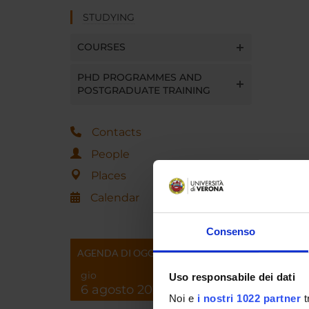
STUDYING
COURSES
PHD PROGRAMMES AND
POSTGRADUATE TRAINING
Contacts
People
Places
Calendar
Consenso
AGENDA DI OGGI
gio
Uso responsabile dei dati
6 agosto 2026
Noi e
i nostri 1022 partner
t