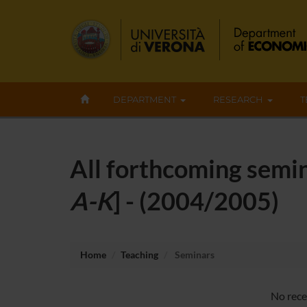
DEPARTMENT
RESEARCH
T
All forthcoming semin
A-K
] - (2004/2005)
Home
Teaching
Seminars
No rece