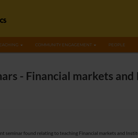
EACHING
COMMUNITY ENGAGEMENT
PEOPLE
ars - Financial markets and I
nt seminar found relating to teaching Financial markets and Instit