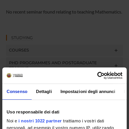
No recent seminar found relating to teaching Mathematics.
STUDYING
COURSES
PHD PROGRAMMES AND POSTGRADUATE
TRAINING
Contacts
Consenso
Dettagli
Impostazioni degli annunci
In
People
Places
Calendar
Uso responsabile dei dati
Noi e
i nostri 1022 partner
trattiamo i vostri dati
personali, ad esempio il vostro numero IP, utilizzando