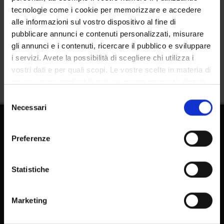
tecnologie come i cookie per memorizzare e accedere
alle informazioni sul vostro dispositivo al fine di
pubblicare annunci e contenuti personalizzati, misurare
gli annunci e i contenuti, ricercare il pubblico e sviluppare
Share
i servizi. Avete la possibilità di scegliere chi utilizza i
vostri dati e per quali scopi. Le vostre scelte in materia di
privacy sono applicabili solo su questa proprietà digitale
in cui avete effettuato le vostre scelte. È possibile
Selezione
modificare o revocare il proprio consenso in qualsiasi
Necessari
del
momento dalla Dichiarazione sui cookie o facendo clic
consenso
sull'icona di attivazione della privacy.
Preferenze
Con il tuo consenso, vorremmo anche:
raccogliere informazioni sulla tua posizione
Statistiche
geografica, con un'approssimazione di qualche
FAQ - Frequently Asked Questions DSE
metro,
Marketing
E-learning
Identificare il tuo dispositivo, scansionandolo
attivamente alla ricerca di caratteristiche specifiche
Pubblicazioni - IRIS