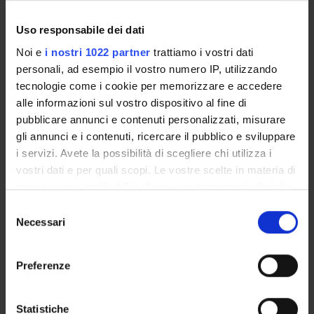
Full Professor
Uso responsabile dei dati
Noi e
i nostri 1022 partner
trattiamo i vostri dati
personali, ad esempio il vostro numero IP, utilizzando
tecnologie come i cookie per memorizzare e accedere
ACTIVITIES
alle informazioni sul vostro dispositivo al fine di
pubblicare annunci e contenuti personalizzati, misurare
RESEARCH AREAS
gli annunci e i contenuti, ricercare il pubblico e sviluppare
PHD PROGRAMMES
i servizi. Avete la possibilità di scegliere chi utilizza i
vostri dati e per quali scopi. Le vostre scelte in materia di
privacy sono applicabili solo su questa proprietà digitale
RESEARCH FACILITIES
in cui avete effettuato le vostre scelte. È possibile
Selezione
LIBRARIES
modificare o revocare il proprio consenso in qualsiasi
Necessari
del
momento dalla Dichiarazione sui cookie o facendo clic
consenso
RESEARCH CENTRES
sull'icona di attivazione della privacy.
Preferenze
RESEARCH LABORATORIES
Con il tuo consenso, vorremmo anche:
raccogliere informazioni sulla tua posizione
Statistiche
SPIN OFF AND COMPANIES