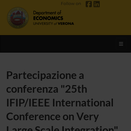
Follow on
Toggl
Partecipazione a
conferenza "25th
IFIP/IEEE International
Conference on Very
Large Scale Integration"