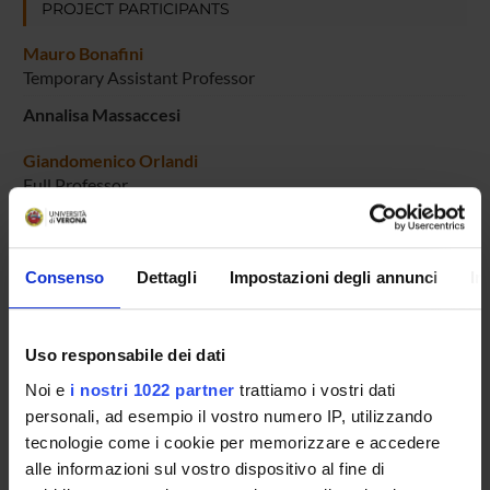
PROJECT PARTICIPANTS
Mauro Bonafini
Temporary Assistant Professor
Annalisa Massaccesi
Giandomenico Orlandi
Full Professor
Consenso
Dettagli
Impostazioni degli annunci
In
COLLABORATORI ESTERNI
Giovanni Alberti
Università di Pisa
Uso responsabile dei dati
Andrea Marchese
Noi e
i nostri 1022 partner
trattiamo i vostri dati
Università di Pavia
personali, ad esempio il vostro numero IP, utilizzando
tecnologie come i cookie per memorizzare e accedere
Giovanni Bellettini
alle informazioni sul vostro dispositivo al fine di
Università di Siena