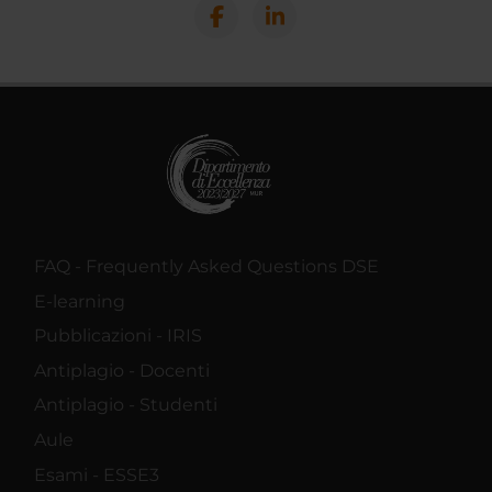
FAQ - Frequently Asked Questions DSE
E-learning
Pubblicazioni - IRIS
Antiplagio - Docenti
Antiplagio - Studenti
Aule
Esami - ESSE3