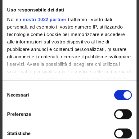
Uso responsabile dei dati
Noi e
i nostri 1022 partner
trattiamo i vostri dati
personali, ad esempio il vostro numero IP, utilizzando
ACTIVITIES
tecnologie come i cookie per memorizzare e accedere
alle informazioni sul vostro dispositivo al fine di
RESEARCH AREAS
pubblicare annunci e contenuti personalizzati, misurare
gli annunci e i contenuti, ricercare il pubblico e sviluppare
PHD PROGRAMMES
i servizi. Avete la possibilità di scegliere chi utilizza i
vostri dati e per quali scopi. Le vostre scelte in materia di
RESEARCH FACILITIES
privacy sono applicabili solo su questa proprietà digitale
in cui avete effettuato le vostre scelte. È possibile
LIBRARIES
Selezione
modificare o revocare il proprio consenso in qualsiasi
Necessari
del
momento dalla Dichiarazione sui cookie o facendo clic
RESEARCH CENTRES
consenso
sull'icona di attivazione della privacy.
Preferenze
RESEARCH LABORATORIES
Con il tuo consenso, vorremmo anche:
SPIN OFF AND COMPANIES
raccogliere informazioni sulla tua posizione
Statistiche