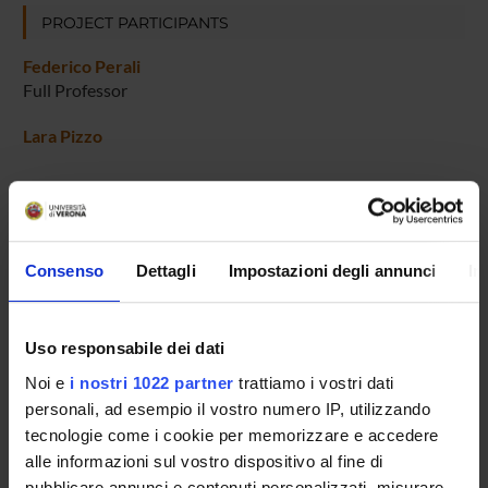
PROJECT PARTICIPANTS
Federico Perali
Full Professor
Lara Pizzo
ACTIVITIES
Consenso
Dettagli
Impostazioni degli annunci
In
RESEARCH AREAS
Uso responsabile dei dati
PHD PROGRAMMES
Noi e
i nostri 1022 partner
trattiamo i vostri dati
RESEARCH FACILITIES
personali, ad esempio il vostro numero IP, utilizzando
tecnologie come i cookie per memorizzare e accedere
LIBRARIES
alle informazioni sul vostro dispositivo al fine di
pubblicare annunci e contenuti personalizzati, misurare