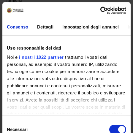
famiglia
SPONSORS:
Consenso
Dettagli
Impostazioni degli annunci
In
Funds:
assigned and managed by the department
Uso responsabile dei dati
Noi e
i nostri 1022 partner
trattiamo i vostri dati
PROJECT PARTICIPANTS
personali, ad esempio il vostro numero IP, utilizzando
Federico Perali
tecnologie come i cookie per memorizzare e accedere
Full Professor
alle informazioni sul vostro dispositivo al fine di
pubblicare annunci e contenuti personalizzati, misurare
gli annunci e i contenuti, ricercare il pubblico e sviluppare
i servizi. Avete la possibilità di scegliere chi utilizza i
vostri dati e per quali scopi. Le vostre scelte in materia di
ACTIVITIES
privacy sono applicabili solo su questa proprietà digitale
in cui avete effettuato le vostre scelte. È possibile
RESEARCH AREAS
Selezione
modificare o revocare il proprio consenso in qualsiasi
Necessari
del