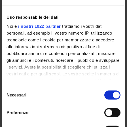
STUDENT ADMINISTRATION OFFICES
Uso responsabile dei dati
DEPARTMENT FACILITIES
Noi e
i nostri 1022 partner
trattiamo i vostri dati
RESEARCH LABORATORIES
personali, ad esempio il vostro numero IP, utilizzando
tecnologie come i cookie per memorizzare e accedere
RESEARCH CENTRES
alle informazioni sul vostro dispositivo al fine di
pubblicare annunci e contenuti personalizzati, misurare
LIBRARIES
gli annunci e i contenuti, ricercare il pubblico e sviluppare
i servizi. Avete la possibilità di scegliere chi utilizza i
SPIN OFF AND COMPANIES
vostri dati e per quali scopi. Le vostre scelte in materia di
privacy sono applicabili solo su questa proprietà digitale
Contacts
in cui avete effettuato le vostre scelte. È possibile
Selezione
People
modificare o revocare il proprio consenso in qualsiasi
Necessari
del
Places
momento dalla Dichiarazione sui cookie o facendo clic
consenso
sull'icona di attivazione della privacy.
Calendar
Preferenze
Con il tuo consenso, vorremmo anche: