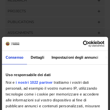
RESEARCH
PROJECTS
PUBLICATIONS
ASSIGNMENTS
Consenso
Dettagli
Impostazioni degli annunci
In
ORGANISATION
GOVERNANCE
Uso responsabile dei dati
COMMITTEES
Noi e
i nostri 1022 partner
trattiamo i vostri dati
personali, ad esempio il vostro numero IP, utilizzando
DEPARTMENT ADMINISTRATION OFFICES
tecnologie come i cookie per memorizzare e accedere
alle informazioni sul vostro dispositivo al fine di
STUDENT ADMINISTRATION OFFICES
pubblicare annunci e contenuti personalizzati, misurare