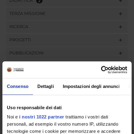
DIDATTICA
2
TERZA MISSIONE
RICERCA
PROGETTI
PUBBLICAZIONI
INCARICHI
Consenso
Dettagli
Impostazioni degli annunci
In
ORGANIZZAZIONE
Uso responsabile dei dati
GOVERNANCE
Noi e
i nostri 1022 partner
trattiamo i vostri dati
personali, ad esempio il vostro numero IP, utilizzando
COMMISSIONI
tecnologie come i cookie per memorizzare e accedere