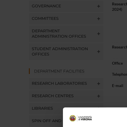
Research
GOVERNANCE
2024)
COMMITTEES
DEPARTMENT
ADMINISTRATION OFFICES
Research
STUDENT ADMINISTRATION
OFFICES
Office
DEPARTMENT FACILITIES
Telepho
RESEARCH LABORATORIES
E-mail
RESEARCH CENTRES
LIBRARIES
Abou
SPIN OFF AND COMPANIES