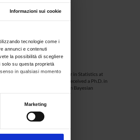
Informazioni sui cookie
utilizzando tecnologie come i
re annunci e contenuti
vete la possibilità di scegliere
li solo su questa proprietà
consenso in qualsiasi momento
ously she was Assistant Professor in Statistics at
rsità "La Sapienza" di Roma and received a Ph.D. in
atistical Inference, in particular on Bayesian
alche metro,
Marketing
e specifiche (impronte
ezione dettagli
. Puoi