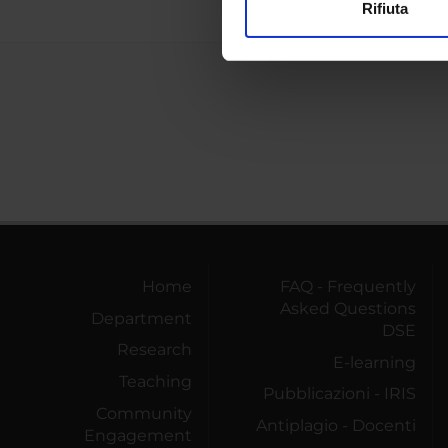
Rifiuta
Utilizziamo i cookie per perso
nostro traffico. Condividiamo 
di analisi dei dati web, pubbl
che hanno raccolto dal tuo uti
Home
FAQ - Frequently
Asked Questions
Department
DSE
Research
E-learning
Teaching
Pubblicazioni - IRIS
Community
Antiplagio - Docenti
Engagement