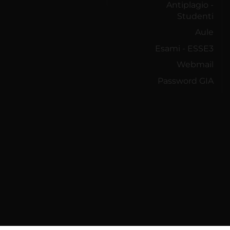
Antiplagio -
Studenti
Aule
Esami - ESSE3
Webmail
Password GIA