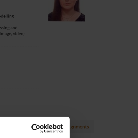
delling
essing and
 image, video)
rojects
Publications
Assignments