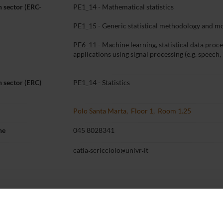
 sector (ERC-
PE1_14 - Mathematical statistics
PE1_15 - Generic statistical methodology and mo
PE6_11 - Machine learning, statistical data proc
applications using signal processing (e.g. speech,
 sector (ERC)
PE1_14 - Statistics
Polo Santa Marta, Floor 1, Room 1.25
ne
045 8028341
catia
scricciolo
univr
it
Teaching
Third mission
Research
P
t myself
3