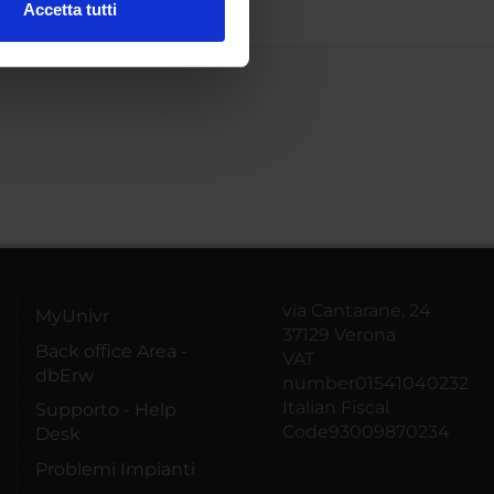
Accetta tutti
l media e per analizzare il
ostri partner che si occupano
azioni che hai fornito loro o
via Cantarane, 24
MyUnivr
37129 Verona
Back office Area -
VAT
dbErw
number01541040232
Italian Fiscal
Supporto - Help
Code93009870234
Desk
Problemi Impianti