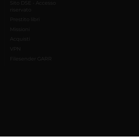
Sito DSE - Accesso
riservato
Prestito libri
Missioni
Acquisti
VPN
Filesender GARR