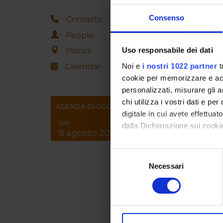
Consenso
Contacts
OFF
People
Office 
Places
Uso responsabile dei dati
Curric
Calendar
Noi e
i nostri 1022 partner
t
cookie per memorizzare e acce
personalizzati, misurare gli an
chi utilizza i vostri dati e pe
AGENDA DI OGGI
digitale in cui avete effettua
Associat
sab
dalla Dichiarazione sui cookie
Univers
8 agosto 2026
Statisti
Con il tuo consenso, vorrem
Nonpara
Selezione
raccogliere informazi
Necessari
del
n
Identificare il tuo di
consenso
m
digitali).
e
Approfondisci come vengono el
B
modificare o ritirare il tuo 