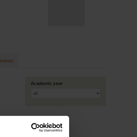
nments
Academic year