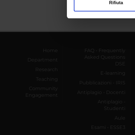
Rifiuta
Utilizziamo i cookie per perso
nostro traffico. Condividiamo 
di analisi dei dati web, pubbl
che hanno raccolto dal tuo uti
Home
FAQ - Frequently
Asked Questions
Department
DSE
Research
E-learning
Teaching
Pubblicazioni - IRIS
Community
Antiplagio - Docenti
Engagement
Antiplagio -
Studenti
Aule
Esami - ESSE3