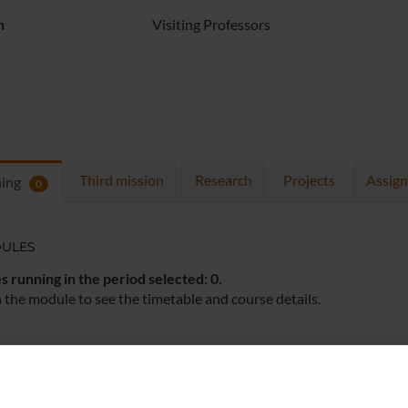
n
Visiting Professors
Third mission
Research
Projects
Assig
hing
0
ULES
 running in the period selected:
0
.
n the module to see the timetable and course details.