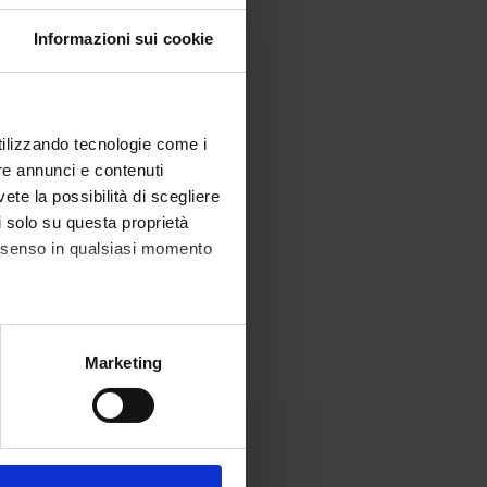
Informazioni sui cookie
utilizzando tecnologie come i
re annunci e contenuti
vete la possibilità di scegliere
li solo su questa proprietà
consenso in qualsiasi momento
alche metro,
Marketing
e specifiche (impronte
ezione dettagli
. Puoi