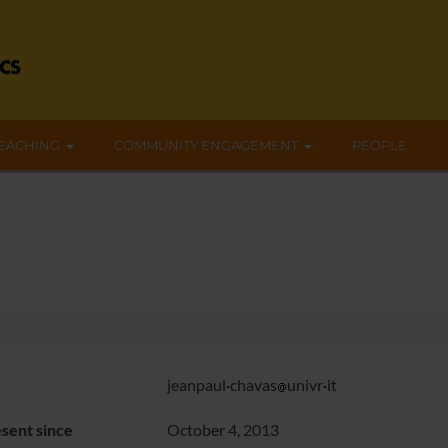
EACHING
COMMUNITY ENGAGEMENT
PEOPLE
jeanpaul
chavas
univr
it
sent since
October 4, 2013