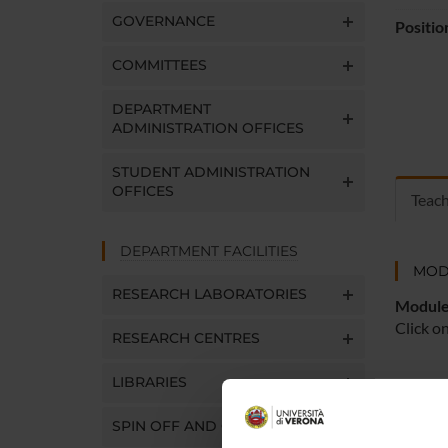
GOVERNANCE
Positio
COMMITTEES
DEPARTMENT
ADMINISTRATION OFFICES
STUDENT ADMINISTRATION
OFFICES
Teac
DEPARTMENT FACILITIES
MOD
RESEARCH LABORATORIES
Modules
Click o
RESEARCH CENTRES
LIBRARIES
SPIN OFF AND COMPANIES