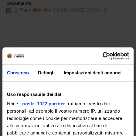
Documents
1. Piano didattico
(pdf, it, 108 KB, 28/08/15)
Overview
Enrolment Policy
Consenso
Dettagli
Impostazioni degli annunci
In
Degree Programme
Courses
Notices
Uso responsabile dei dati
Governing bodies
Noi e
i nostri 1022 partner
trattiamo i vostri dati
personali, ad esempio il vostro numero IP, utilizzando
STUDYING
tecnologie come i cookie per memorizzare e accedere
alle informazioni sul vostro dispositivo al fine di
COURSES
pubblicare annunci e contenuti personalizzati, misurare