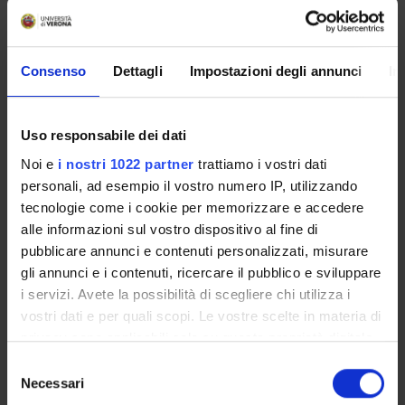
Mauro Toffali
Angelo Zago
Consenso
Dettagli
Impostazioni degli annunci
In
RECORDS AND DOCUMENTS
Uso responsabile dei dati
Noi e
i nostri 1022 partner
trattiamo i vostri dati
personali, ad esempio il vostro numero IP, utilizzando
tecnologie come i cookie per memorizzare e accedere
alle informazioni sul vostro dispositivo al fine di
ORGANISATION
pubblicare annunci e contenuti personalizzati, misurare
GOVERNANCE
gli annunci e i contenuti, ricercare il pubblico e sviluppare
i servizi. Avete la possibilità di scegliere chi utilizza i
COMMITTEES
vostri dati e per quali scopi. Le vostre scelte in materia di
privacy sono applicabili solo su questa proprietà digitale
DEPARTMENT ADMINISTRATION OFFICES
in cui avete effettuato le vostre scelte. È possibile
Selezione
modificare o revocare il proprio consenso in qualsiasi
Necessari
del
STUDENT ADMINISTRATION OFFICES
momento dalla Dichiarazione sui cookie o facendo clic