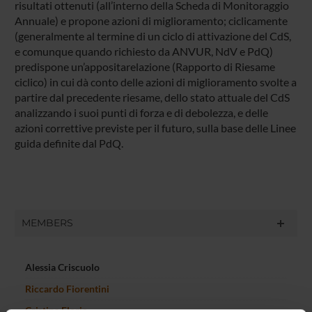
risultati ottenuti (all’interno della Scheda di Monitoraggio
Annuale) e propone azioni di miglioramento; ciclicamente
(generalmente al termine di un ciclo di attivazione del CdS,
e comunque quando richiesto da ANVUR, NdV e PdQ)
predispone un’appositarelazione (Rapporto di Riesame
ciclico) in cui dà conto delle azioni di miglioramento svolte a
partire dal precedente riesame, dello stato attuale del CdS
analizzando i suoi punti di forza e di debolezza, e delle
azioni correttive previste per il futuro, sulla base delle Linee
guida definite dal PdQ.
MEMBERS
Alessia Criscuolo
Riccardo Fiorentini
Cristina Florio