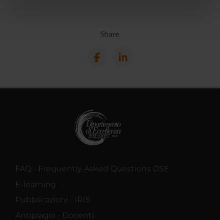
nostri partner che si occupano di analisi dei dati web,
pubblicità e social media, i quali potrebbero combinarle
con altre informazioni che hai fornito loro o che hanno
Share
raccolto dal tuo utilizzo dei loro servizi.
FAQ - Frequently Asked Questions DSE
E-learning
Pubblicazioni - IRIS
Antiplagio - Docenti