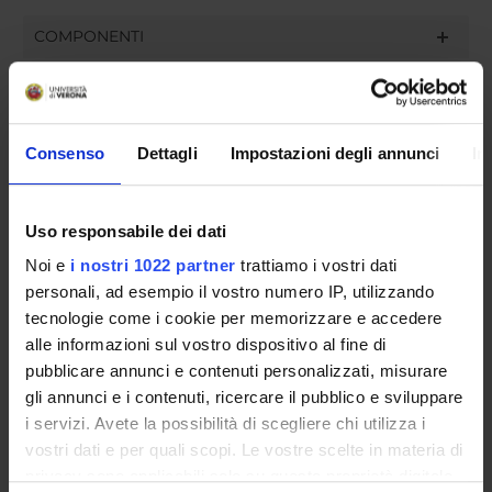
COMPONENTI
Alberto Peretti
Francesco Rossi
Consenso
Dettagli
Impostazioni degli annunci
In
Francesca Simeoni
Uso responsabile dei dati
Noi e
i nostri 1022 partner
trattiamo i vostri dati
SEDUTE E VERBALI
personali, ad esempio il vostro numero IP, utilizzando
tecnologie come i cookie per memorizzare e accedere
alle informazioni sul vostro dispositivo al fine di
pubblicare annunci e contenuti personalizzati, misurare
ORGANIZZAZIONE
gli annunci e i contenuti, ricercare il pubblico e sviluppare
i servizi. Avete la possibilità di scegliere chi utilizza i
GOVERNANCE
vostri dati e per quali scopi. Le vostre scelte in materia di
privacy sono applicabili solo su questa proprietà digitale
COMMISSIONI