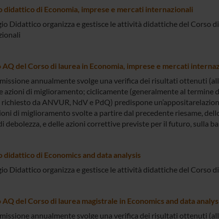
o didattico di Economia, imprese e mercati internazionali
gio Didattico organizza e gestisce le attività didattiche del Corso 
zionali
AQ del Corso di laurea in Economia, imprese e mercati internaz
issione annualmente svolge una verifica dei risultati ottenuti (al
 azioni di miglioramento; ciclicamente (generalmente al termine di
richiesto da ANVUR, NdV e PdQ) predispone un’appositarelazione 
ioni di miglioramento svolte a partire dal precedente riesame, dello
di debolezza, e delle azioni correttive previste per il futuro, sulla 
o didattico di Economics and data analysis
gio Didattico organizza e gestisce le attività didattiche del Corso 
AQ del Corso di laurea magistrale in Economics and data analys
issione annualmente svolge una verifica dei risultati ottenuti (al