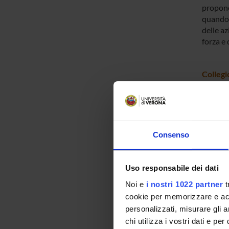
propone
quando 
delle az
forza e 
Collegi
Il Colle
busines
Gruppo 
Consenso
La Comm
propone
Uso responsabile dei dati
quando 
delle az
Noi e
i nostri 1022 partner
t
forza e 
cookie per memorizzare e acce
personalizzati, misurare gli an
chi utilizza i vostri dati e pe
Comitat