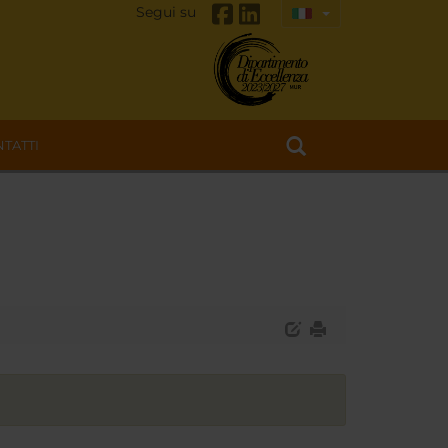
Segui su
TATTI