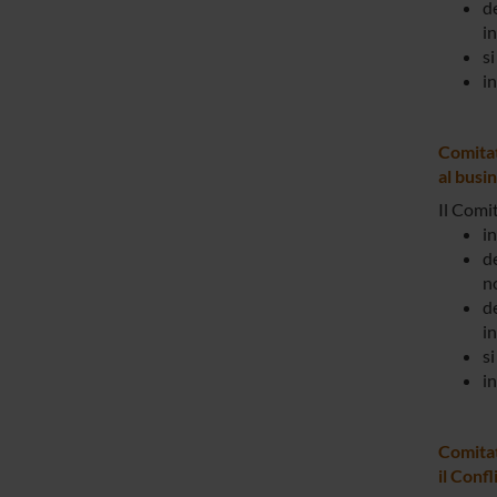
de
in
si
in
Comitat
al busi
Il Comit
in
de
n
de
in
si
in
Comitat
il Confl