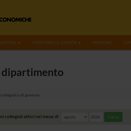
IDATTICA
TERRITORIO E SOCIETÀ
PERSONE
CON
l dipartimento
collegiali e di governo
i collegiali attivi nel mese di
Cerca