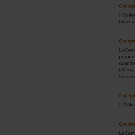
Collegi
Il Colle
interna
Gruppo 
La Comm
propone
quando 
delle az
forza e 
Collegi
Il Colle
Gruppo 
La Comm