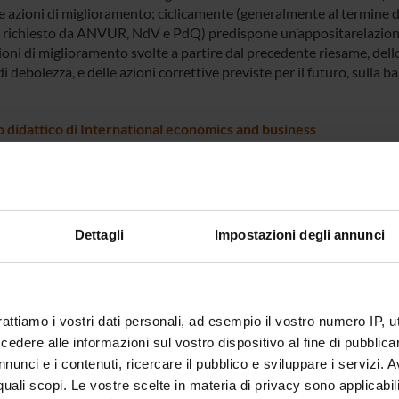
 azioni di miglioramento; ciclicamente (generalmente al termine di
richiesto da ANVUR, NdV e PdQ) predispone un’appositarelazione 
ioni di miglioramento svolte a partire dal precedente riesame, dello
di debolezza, e delle azioni correttive previste per il futuro, sulla 
o didattico di International economics and business
gio Didattico organizza e gestisce le attività didattiche del Corso 
s
AQ del Corso di laurea magistrale in International economics a
Dettagli
Impostazioni degli annunci
issione annualmente svolge una verifica dei risultati ottenuti (al
 azioni di miglioramento; ciclicamente (generalmente al termine di
richiesto da ANVUR, NdV e PdQ) predispone un’appositarelazione 
ioni di miglioramento svolte a partire dal precedente riesame, dello
rattiamo i vostri dati personali, ad esempio il vostro numero IP, 
di debolezza, e delle azioni correttive previste per il futuro, sulla 
dere alle informazioni sul vostro dispositivo al fine di pubblica
nunci e i contenuti, ricercare il pubblico e sviluppare i servizi. A
r quali scopi. Le vostre scelte in materia di privacy sono applicabi
o scientifico del Corso di aggiornamento in Cost & Revenue m