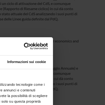
 un ciclo di attivazione del CdS, e comunque
(Rapporto di Riesame ciclico) in cui dà conto
 stato attuale del CdS analizzando i suoi punti di
base delle Linee guida definite dal PdQ.
di laurea magistrale in International economics and
nd business
Informazioni sui cookie
l’interno della Scheda di Monitoraggio Annuale) e
 un ciclo di attivazione del CdS, e comunque
(Rapporto di Riesame ciclico) in cui dà conto
 stato attuale del CdS analizzando i suoi punti di
utilizzando tecnologie come i
base delle Linee guida definite dal PdQ.
re annunci e contenuti
vete la possibilità di scegliere
li solo su questa proprietà
anagement