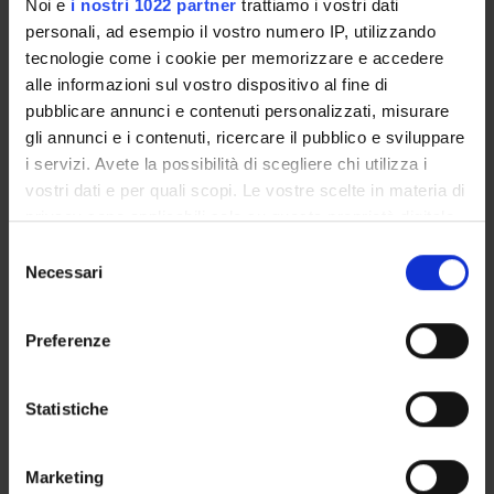
Noi e
i nostri 1022 partner
trattiamo i vostri dati
personali, ad esempio il vostro numero IP, utilizzando
DEPARTMENT ADMINISTRATION OFFICES
tecnologie come i cookie per memorizzare e accedere
alle informazioni sul vostro dispositivo al fine di
STUDENT ADMINISTRATION OFFICES
pubblicare annunci e contenuti personalizzati, misurare
gli annunci e i contenuti, ricercare il pubblico e sviluppare
DEPARTMENT FACILITIES
i servizi. Avete la possibilità di scegliere chi utilizza i
RESEARCH LABORATORIES
vostri dati e per quali scopi. Le vostre scelte in materia di
privacy sono applicabili solo su questa proprietà digitale
RESEARCH CENTRES
in cui avete effettuato le vostre scelte. È possibile
Selezione
modificare o revocare il proprio consenso in qualsiasi
Necessari
del
LIBRARIES
momento dalla Dichiarazione sui cookie o facendo clic
consenso
sull'icona di attivazione della privacy.
SPIN OFF AND COMPANIES
Preferenze
Con il tuo consenso, vorremmo anche:
Contacts
raccogliere informazioni sulla tua posizione
Statistiche
People
geografica, con un'approssimazione di qualche
Places
metro,
Marketing
Identificare il tuo dispositivo, scansionandolo
Calendar