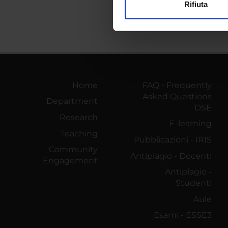
Rifiuta
Utilizziamo i cookie per perso
nostro traffico. Condividiamo 
di analisi dei dati web, pubbl
che hanno raccolto dal tuo uti
Home
FAQ - Frequently
Asked Questions
Department
DSE
Research
E-learning
Teaching
Pubblicazioni - IRIS
Community
Antiplagio - Docenti
Engagement
Antiplagio -
Studenti
Aule
Esami - ESSE3