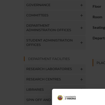
GOVERNANCE
Floor
COMMITTEES
Room
DEPARTMENT
Seatin
ADMINISTRATION OFFICES
Depart
STUDENT ADMINISTRATION
OFFICES
DEPARTMENT FACILITIES
PLAC
RESEARCH LABORATORIES
RESEARCH CENTRES
LIBRARIES
SPIN OFF AND COMPANIES