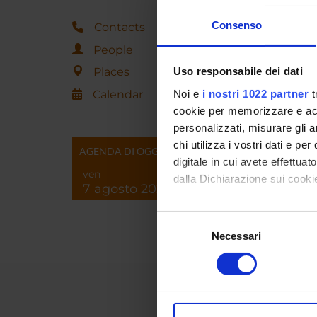
Consenso
Contacts
People
Places
Uso responsabile dei dati
Calendar
Noi e
i nostri 1022 partner
t
cookie per memorizzare e acce
personalizzati, misurare gli an
chi utilizza i vostri dati e pe
AGENDA DI OGGI
digitale in cui avete effettua
ven
dalla Dichiarazione sui cookie
7 agosto 2026
Con il tuo consenso, vorrem
Selezione
raccogliere informazi
Necessari
del
Identificare il tuo di
consenso
digitali).
Approfondisci come vengono el
modificare o ritirare il tuo 