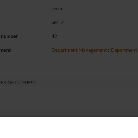
terra
SMT.4
g number
42
ment
Department Management
;
Department
ES OF INTEREST