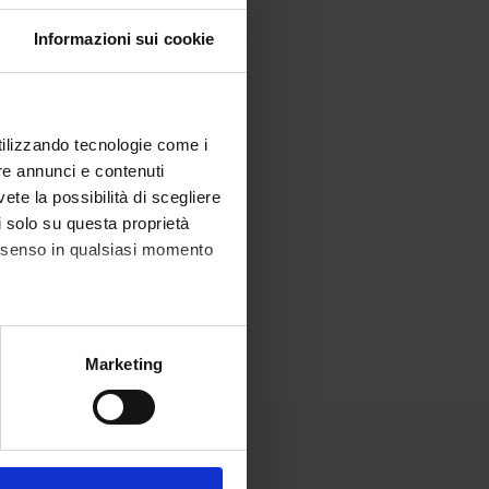
Informazioni sui cookie
utilizzando tecnologie come i
re annunci e contenuti
vete la possibilità di scegliere
li solo su questa proprietà
consenso in qualsiasi momento
alche metro,
Marketing
e specifiche (impronte
ezione dettagli
. Puoi