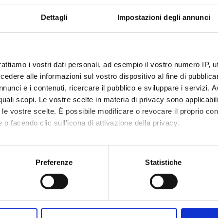
Dettagli
Impostazioni degli annunci
rattiamo i vostri dati personali, ad esempio il vostro numero IP, 
dere alle informazioni sul vostro dispositivo al fine di pubblica
nunci e i contenuti, ricercare il pubblico e sviluppare i servizi. A
r quali scopi. Le vostre scelte in materia di privacy sono applicabi
to le vostre scelte. È possibile modificare o revocare il proprio 
 o facendo clic sull'icona di attivazione della privacy.
mo anche:
oni sulla tua posizione geografica, con un'approssimazione di qu
Preferenze
Statistiche
spositivo, scansionandolo attivamente alla ricerca di caratteristich
aborati i tuoi dati personali e imposta le tue preferenze nella
s
Share
consenso in qualsiasi momento dalla Dichiarazione sui cookie.