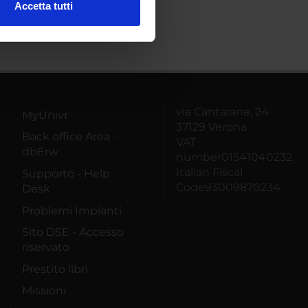
Accetta tutti
l media e per analizzare il
ostri partner che si occupano
azioni che hai fornito loro o
via Cantarane, 24
MyUnivr
37129 Verona
Back office Area -
VAT
dbErw
number01541040232
Italian Fiscal
Supporto - Help
Code93009870234
Desk
Problemi Impianti
Sito DSE - Accesso
riservato
Prestito libri
Missioni