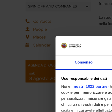
frances
SPIN OFF AND COMPANIES
Lo studi
Contacts
nella fo
People
Places
I risult
spingend
Calendar
conosce
presenta
emotive
Consenso
AGENDA DI OGGI
sab
La ricer
8 agosto 2026
Uso responsabile dei dati
contras
Noi e
i nostri 1022 partner
t
cogniti
cookie per memorizzare e acce
personalizzati, misurare gli an
Il rilie
chi utilizza i vostri dati e pe
ricerca 
digitale in cui avete effettua