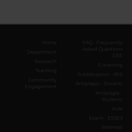
Home
FAQ - Frequently
Asked Questions
Department
DSE
Research
E-learning
Teaching
Pubblicazioni - IRIS
Community
Antiplagio - Docenti
Engagement
Antiplagio -
Studenti
Aule
Esami - ESSE3
Webmail