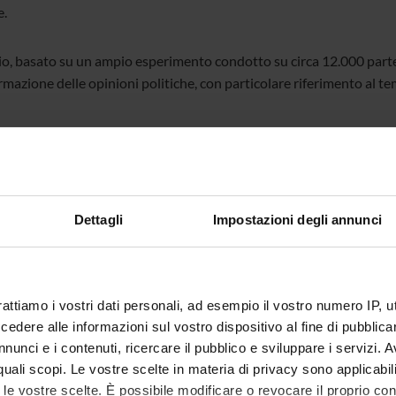
e.
o, basato su un ampio esperimento condotto su circa 12.000 partecip
rmazione delle opinioni politiche, con particolare riferimento al t
ati mostrano che i contenuti emotivi – come i racconti di cronaca ne
o verso posizioni più restrittive riguardo alle politiche sull’immigra
nza e tendono a ridurre atteggiamenti ostili. Tuttavia, quando inf
ti insieme, le emozioni prevalgono: gli individui ricordano i dati, 
.
Dettagli
Impostazioni degli annunci
ca evidenzia quindi un punto cruciale per il dibattito pubblico conte
tare disinformazione e polarizzazione. Per essere efficace, la comu
rattiamo i vostri dati personali, ad esempio il vostro numero IP, 
va ed emotiva.
dere alle informazioni sul vostro dispositivo al fine di pubblica
nunci e i contenuti, ricercare il pubblico e sviluppare i servizi. A
vo dato da “
Les Echos”
sottolinea la rilevanza internazionale dello s
r quali scopi. Le vostre scelte in materia di privacy sono applicabi
sui processi di formazione delle opinioni e sulle dinamiche del dibat
to le vostre scelte. È possibile modificare o revocare il proprio 