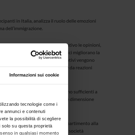
anti in Italia, analizza il ruolo delle emozioni
ema dell’immigrazione.
ra – influenzano in modo significativo le opinioni,
zione. Al contrario, i dati statistici migliorano la
ormazioni fattuali e contenuti emotivi vengono
ma le loro opinioni restano guidate da reazioni
Informazioni sui cookie
mporaneo: i fatti, da soli, non sono sufficienti a
nicazione deve riuscire a integrare dimensione
utilizzando tecnologie come i
re annunci e contenuti
vete la possibilità di scegliere
tudio e il contributo del nostro Dipartimento alla
li solo su questa proprietà
tito pubblico, temi centrali per le società
consenso in qualsiasi momento