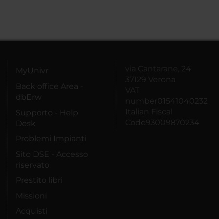
via Cantarane, 24
MyUnivr
37129 Verona
Back office Area -
VAT
dbErw
number01541040232
Italian Fiscal
Supporto - Help
Code93009870234
Desk
Problemi Impianti
Sito DSE - Accesso
riservato
Prestito libri
Missioni
Acquisti