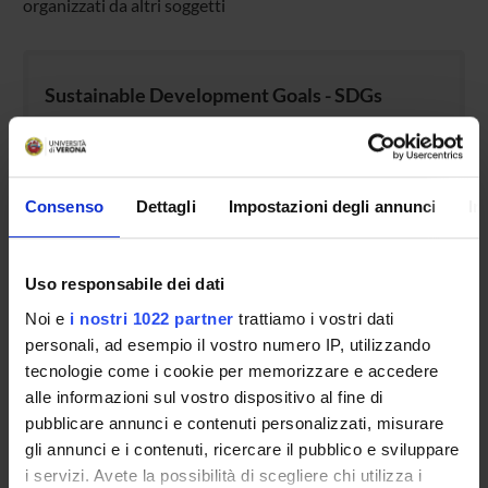
organizzati da altri soggetti
Sustainable Development Goals - SDGs
Questa iniziativa contribuisce al perseguimento degli
Obiettivi di Sviluppo Sostenibile dell'Agenda 2030
dell'ONU
.
Consenso
Dettagli
Impostazioni degli annunci
In
Maggiori informazioni su
www.univr.it/sostenibilita
Uso responsabile dei dati
Noi e
i nostri 1022 partner
trattiamo i vostri dati
personali, ad esempio il vostro numero IP, utilizzando
tecnologie come i cookie per memorizzare e accedere
alle informazioni sul vostro dispositivo al fine di
pubblicare annunci e contenuti personalizzati, misurare
gli annunci e i contenuti, ricercare il pubblico e sviluppare
i servizi. Avete la possibilità di scegliere chi utilizza i