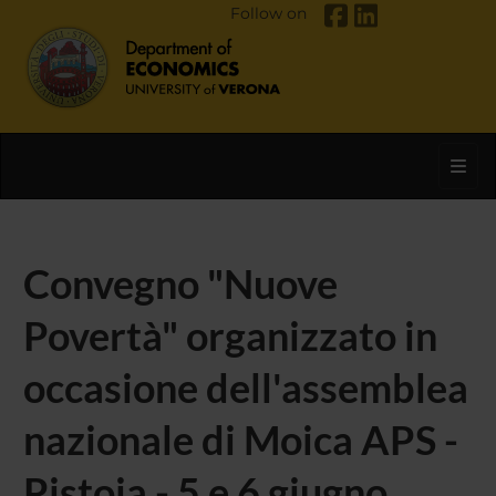
Follow on
Toggl
Convegno "Nuove
Povertà" organizzato in
occasione dell'assemblea
nazionale di Moica APS -
Pistoia - 5 e 6 giugno