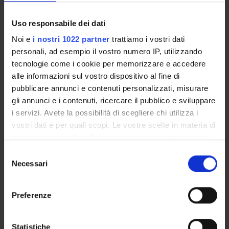
Degree class : CP - Advanced courses
Uso responsabile dei dati
(university)
Noi e
i nostri 1022 partner
trattiamo i vostri dati
Location : Verona
personali, ad esempio il vostro numero IP, utilizzando
tecnologie come i cookie per memorizzare e accedere
alle informazioni sul vostro dispositivo al fine di
pubblicare annunci e contenuti personalizzati, misurare
gli annunci e i contenuti, ricercare il pubblico e sviluppare
i servizi. Avete la possibilità di scegliere chi utilizza i
vostri dati e per quali scopi. Le vostre scelte in materia di
privacy sono applicabili solo su questa proprietà digitale
in cui avete effettuato le vostre scelte. È possibile
Selezione
STUDYING
modificare o revocare il proprio consenso in qualsiasi
Necessari
del
momento dalla Dichiarazione sui cookie o facendo clic
COURSES
consenso
sull'icona di attivazione della privacy.
Preferenze
PHD PROGRAMMES AND POSTGRADUATE
TRAINING
Con il tuo consenso, vorremmo anche:
raccogliere informazioni sulla tua posizione
Statistiche