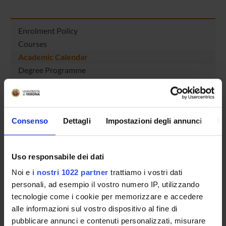
Enrolment Policy
Courses
Academic Calendar
Degree Programme
Lesson timetable
Exam calendar
Notices
Consenso
Dettagli
Impostazioni degli annunci
In
Thesis and internship proposals
Governing bodies
Faculty staff
Uso responsabile dei dati
Documents
Noi e
i nostri 1022 partner
trattiamo i vostri dati
personali, ad esempio il vostro numero IP, utilizzando
STUDYING
tecnologie come i cookie per memorizzare e accedere
alle informazioni sul vostro dispositivo al fine di
COURSES
pubblicare annunci e contenuti personalizzati, misurare